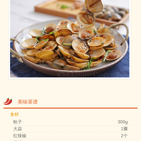
美味菜谱
食材
蛤子
300g
大蒜
1瓣
红辣椒
2个