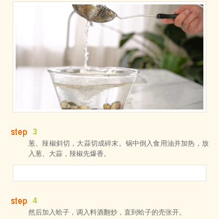
3
葱、辣椒斜切，大蒜切成碎末。锅中倒入食用油并加热，放
入葱、大蒜，辣椒先爆香。
4
然后加入蛤子，调入料酒翻炒，直到蛤子的壳张开。