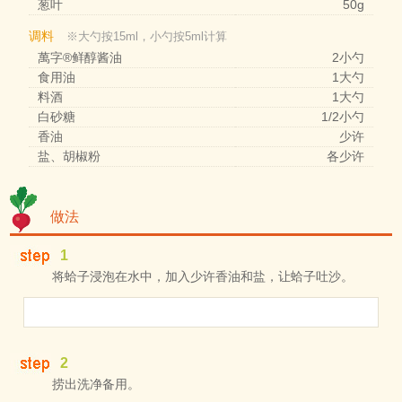
葱叶
50g
调料
※大勺按15ml，小勺按5ml计算
萬字®鲜醇酱油
2小勺
食用油
1大勺
料酒
1大勺
白砂糖
1/2小勺
香油
少许
盐、胡椒粉
各少许
做法
1
将蛤子浸泡在水中，加入少许香油和盐，让蛤子吐沙。
2
捞出洗净备用。