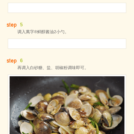
5
调入萬字®鲜醇酱油2小勺。
6
再调入白砂糖、盐、胡椒粉调味即可。