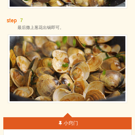
7
最后撒上葱花出锅即可。
小窍门