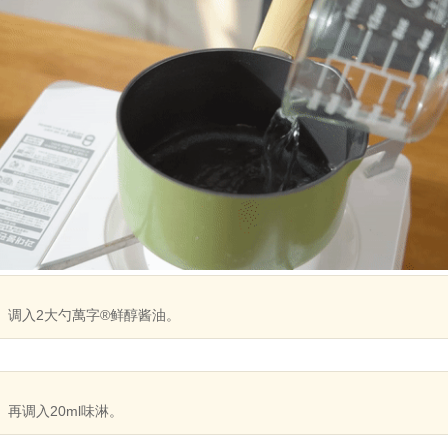
调入2大勺萬字®鲜醇酱油。
再调入20ml味淋。