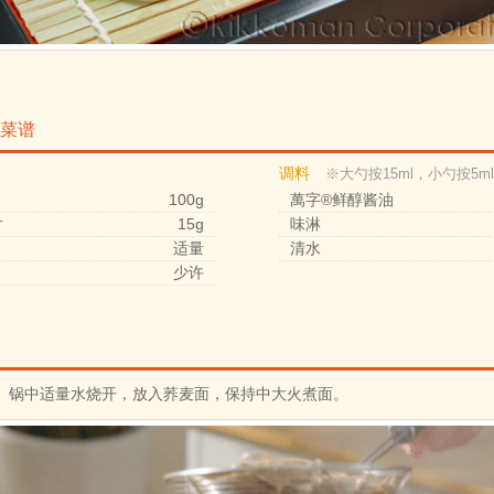
菜谱
调料
※大勺按15ml，小勺按5m
100g
萬字®鲜醇酱油
片
15g
味淋
适量
清水
少许
锅中适量水烧开，放入荞麦面，保持中大火煮面。