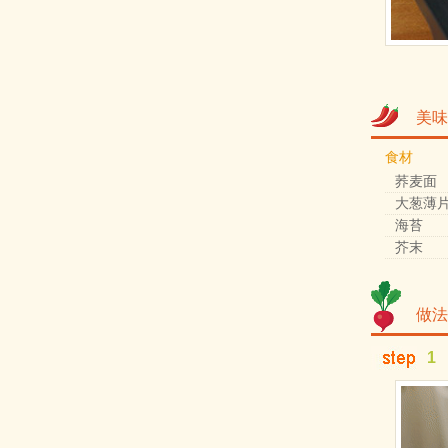
美味
食材
荞麦面
大葱薄
海苔
芥末
做法
1