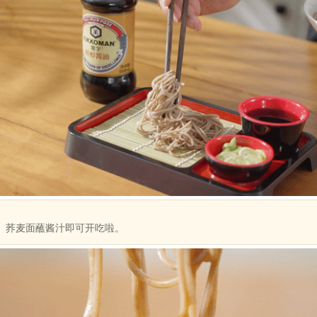
荞麦面蘸酱汁即可开吃啦。