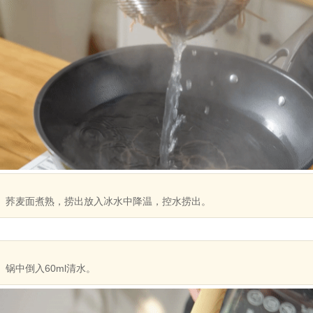
荞麦面煮熟，捞出放入冰水中降温，控水捞出。
锅中倒入60ml清水。