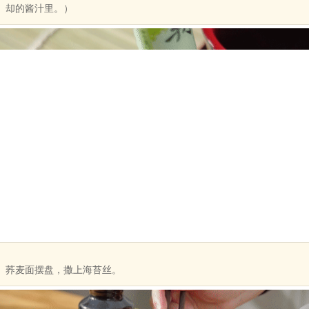
却的酱汁里。）
荞麦面摆盘，撒上海苔丝。