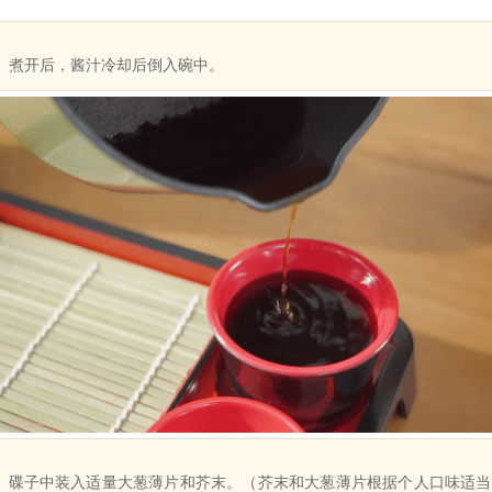
煮开后，酱汁冷却后倒入碗中。
碟子中装入适量大葱薄片和芥末。（芥末和大葱薄片根据个人口味适当