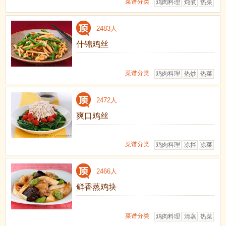
菜谱分类
鸡肉料理
炖煮
热菜
2483人
什锦鸡丝
菜谱分类
鸡肉料理
热炒
热菜
2472人
爽口鸡丝
菜谱分类
鸡肉料理
凉拌
凉菜
2466人
鲜香蒸鸡块
菜谱分类
鸡肉料理
清蒸
热菜