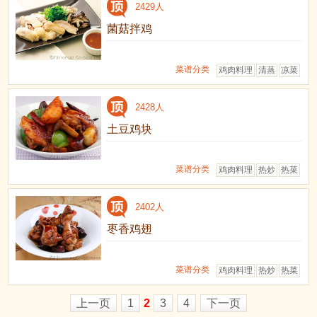
2429人
菌菇拌鸡
菜谱分类
鸡肉料理
清蒸
凉菜
2428人
土豆鸡块
菜谱分类
鸡肉料理
热炒
热菜
2402人
枣香鸡翅
菜谱分类
鸡肉料理
热炒
热菜
上一页
1
2
3
4
下一页