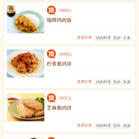
2464人
咖喱鸡肉饭
菜谱分类
鸡肉料理
热炒
主食
2449人
柠香脆鸡块
菜谱分类
鸡肉料理
热炒
热菜
2437人
芝麻脆鸡排
菜谱分类
鸡肉料理
煎炸
热菜