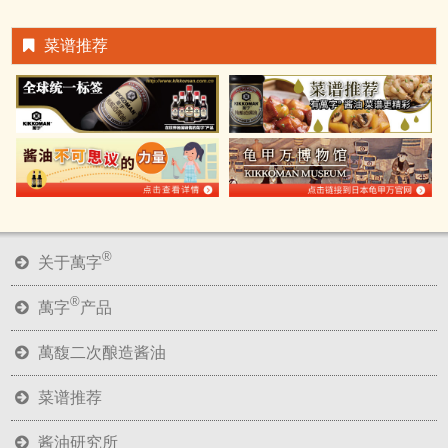
菜谱推荐
®
关于萬字
®
萬字
产品
萬馥二次酿造酱油
菜谱推荐
酱油研究所