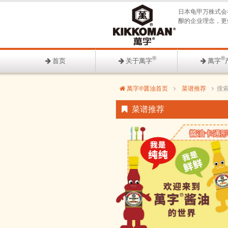
日本龟甲万株式会
酿的企业理念，更
®
®
首页
关于萬字
萬字
萬字®醤油首页
菜谱推荐
搜
菜谱推荐