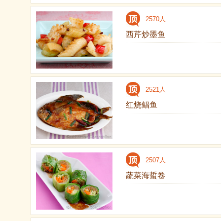
2570人
西芹炒墨鱼
2521人
红烧鲳鱼
2507人
蔬菜海蜇卷