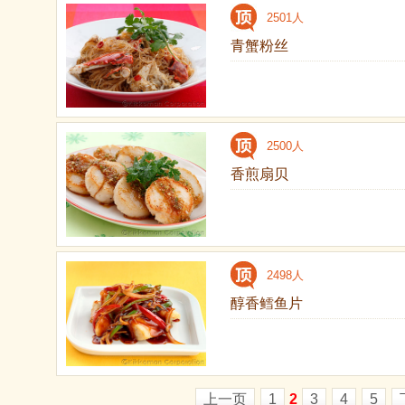
2501人
青蟹粉丝
2500人
香煎扇贝
2498人
醇香鳕鱼片
上一页
1
2
3
4
5