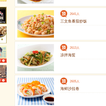
2641人
三文鱼番茄炒饭
2613人
凉拌海蜇
2605人
海鲜沙拉卷