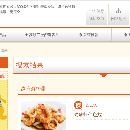
社拥有超过300多年的酱油酿造经验，坚持传统原
个人信息
健康，更安全。
保护政策
网站地图
产品
萬馥二次酿造酱油
菜谱推荐
索结果
搜索结果
海鲜料理
2713人
健康虾仁色拉