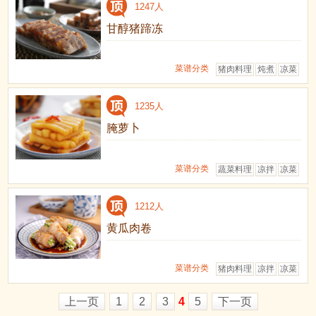
1247人
甘醇猪蹄冻
菜谱分类
猪肉料理
炖煮
凉菜
1235人
腌萝卜
菜谱分类
蔬菜料理
凉拌
凉菜
1212人
黄瓜肉卷
菜谱分类
猪肉料理
凉拌
凉菜
上一页
1
2
3
4
5
下一页