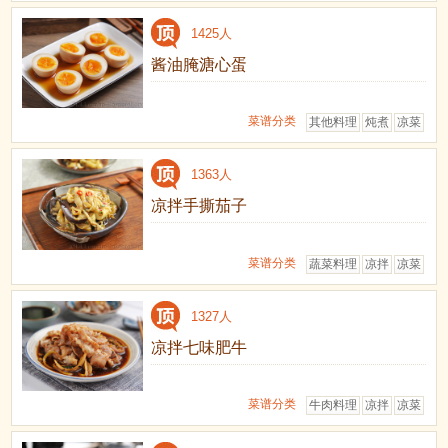
1425人
酱油腌溏心蛋
菜谱分类
其他料理
炖煮
凉菜
1363人
凉拌手撕茄子
菜谱分类
蔬菜料理
凉拌
凉菜
1327人
凉拌七味肥牛
菜谱分类
牛肉料理
凉拌
凉菜