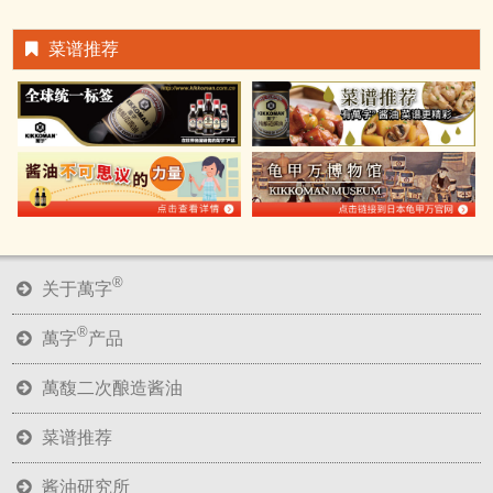
菜谱推荐
®
关于萬字
®
萬字
产品
萬馥二次酿造酱油
菜谱推荐
酱油研究所