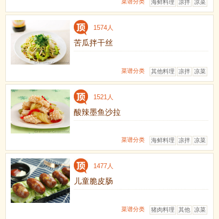
菜谱分类
海鲜料理
凉拌
凉菜
1574人
苦瓜拌干丝
菜谱分类
其他料理
凉拌
凉菜
1521人
酸辣墨鱼沙拉
菜谱分类
海鲜料理
凉拌
凉菜
1477人
儿童脆皮肠
菜谱分类
猪肉料理
其他
凉菜