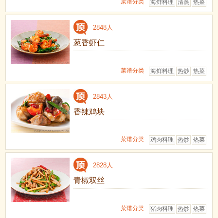
菜谱分类
海鲜料理
清蒸
热菜
2848人
葱香虾仁
菜谱分类
海鲜料理
热炒
热菜
2843人
香辣鸡块
菜谱分类
鸡肉料理
热炒
热菜
2828人
青椒双丝
菜谱分类
猪肉料理
热炒
热菜