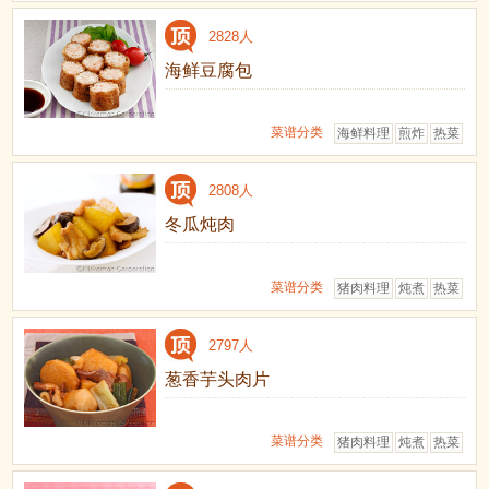
2828人
海鲜豆腐包
菜谱分类
海鲜料理
煎炸
热菜
2808人
冬瓜炖肉
菜谱分类
猪肉料理
炖煮
热菜
2797人
葱香芋头肉片
菜谱分类
猪肉料理
炖煮
热菜