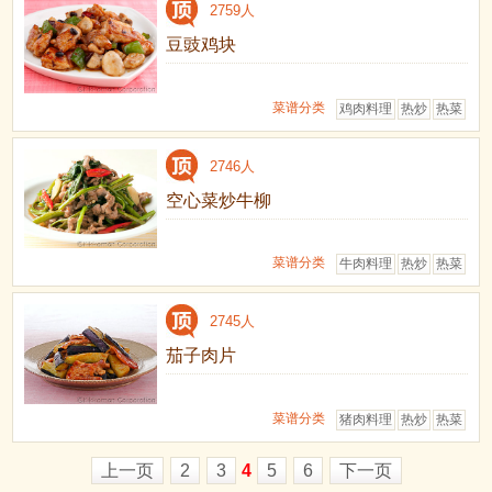
2759人
豆豉鸡块
菜谱分类
鸡肉料理
热炒
热菜
2746人
空心菜炒牛柳
菜谱分类
牛肉料理
热炒
热菜
2745人
茄子肉片
菜谱分类
猪肉料理
热炒
热菜
上一页
2
3
4
5
6
下一页