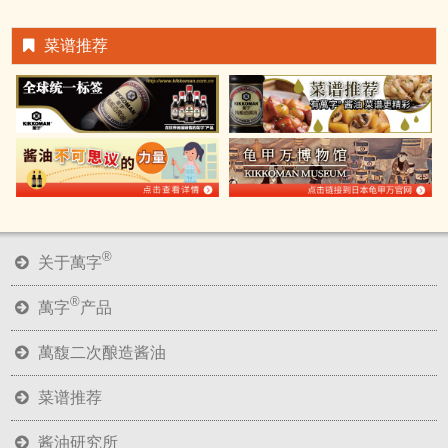
菜谱推荐
®
关于萬字
®
萬字
产品
萬馥二次酿造酱油
菜谱推荐
酱油研究所