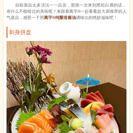
自助菜品太多没法一一品尝，那第一次来到黑松白鹿的话，
有什么不能错过的美味呢？来跟着萬字®一起看看赵大厨推荐的人
气菜品，感受一下用
萬字®纯酿造酱油
调味出的绝妙滋味吧！
刺身拼盘