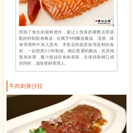
而除了鱼生的新鲜度外，最让人惊喜的要数店里搭
配的特制刺身酱油：在萬字®纯酿造酱油、清酒、味
淋等调料中加入昆布、木鱼花和蔬菜粉等提鲜的食
材，一起熬煮2小时制成。相比普通的酱油，其质地
更加浓厚，酱汁能挂在鱼肉表面，在保持新鲜口感
的同时，滋味更鲜香诱人。
牛肉刺身沙拉