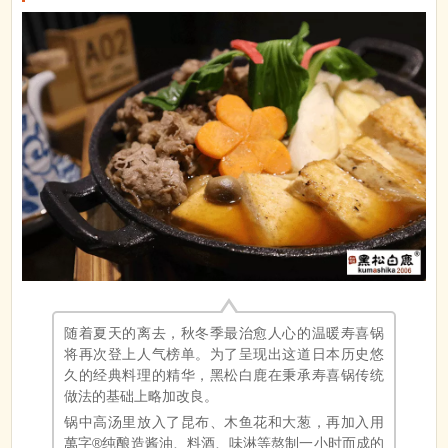
随着夏天的离去，秋冬季最治愈人心的温暖寿喜锅
将再次登上人气榜单。为了呈现出这道日本历史悠
久的经典料理的精华，黑松白鹿在秉承寿喜锅传统
做法的基础上略加改良。
锅中高汤里放入了昆布、木鱼花和大葱，再加入用
萬字®纯酿造酱油、料酒、味淋等熬制一小时而成的