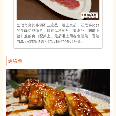
繁琐考究的步骤不止这些，端上桌前，还需将烤好
的牛肉切成薄片，摆在以洋葱丝、黄瓜丝、胡萝卜
丝打底的爽口配菜上。最后淋上用各色蔬菜、香油
与萬字®纯酿造酱油结合制作的酱汁品尝。
烤鳗鱼