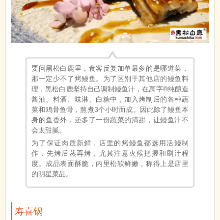
要问黑松白鹿里，食客反复加单最多的是哪道菜，
那一定少不了烤鳗鱼。为了区别于其他店的鳗鱼料
理，黑松白鹿坚持自己调制鳗鱼汁，在萬字®纯酿造
酱油、料酒、味淋、白糖中，加入烤制后的各种蔬
菜和鸡骨鱼骨，熬煮3个小时而成。因此除了鳗鱼本
身的鱼香外，还多了一份蔬菜的清甜，让鳗鱼汁不
会太甜腻。
为了保证肉质新鲜，店里的烤鳗鱼都选用活鳗制
作，先烤后蒸再烤，尤其注意火候把握和刷汁程
度。成品表面酥脆，内里松软鲜嫩，称得上是店里
的明星菜品。
寿喜锅