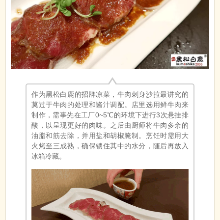
作为黑松白鹿的招牌凉菜，牛肉刺身沙拉最讲究的
莫过于牛肉的处理和酱汁调配。店里选用鲜牛肉来
制作，需事先在工厂0~5℃的环境下进行3次悬挂排
酸，以呈现更好的肉味。之后由厨师将牛肉多余的
油脂和筋去除，并用盐和胡椒腌制。烹饪时需用大
火烤至三成熟，确保锁住其中的水分，随后再放入
冰箱冷藏。