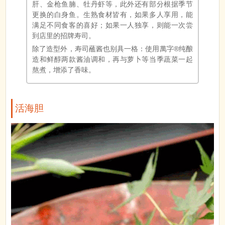
肝、金枪鱼腩、牡丹虾等，此外还有部分根据季节
更换的白身鱼。生熟食材皆有，如果多人享用，能
满足不同食客的喜好；如果一人独享，则能一次尝
到店里的招牌寿司。
除了造型外，寿司蘸酱也别具一格：使用萬字®纯酿
造和鲜醇两款酱油调和，再与萝卜等当季蔬菜一起
熬煮，增添了香味。
活海胆