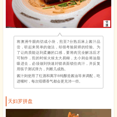
将澳洲牛眼肉切成小块，煎至7分熟后淋上酱汁品
尝，听起来简单的做法，却很考验厨师的经验。为
了让肉质能达到柔嫩的口感，要将肉完全解冻后才
可制作，煎的时候火候太大易糊，太小则会将油脂
吸进去，必须做到快速封锁表面锁住肉汁，并反复
用筷子测试弹力，判断几成熟。
酱汁则使用了红酒和萬字®纯酿造酱油等来调配，吃
进嘴时，每次咀嚼香气都会更充沛一些。
天妇罗拼盘