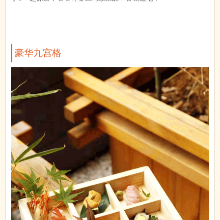
豪华九宫格