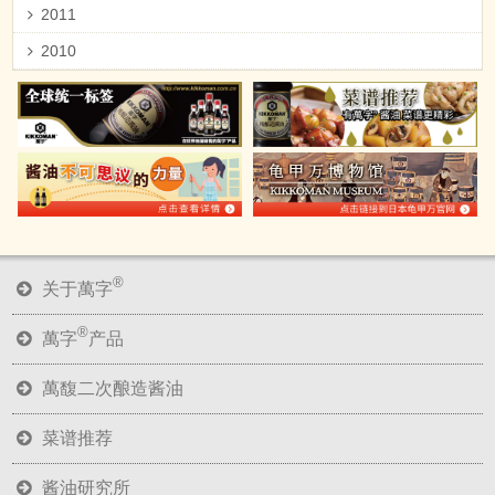
2011
2010
®
关于萬字
®
萬字
产品
萬馥二次酿造酱油
菜谱推荐
酱油研究所