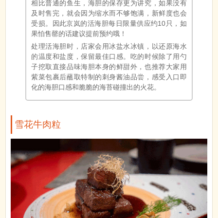
相比普通的鱼生，海胆的保存更为讲究，如果没有
及时售完，就会因为缩水而不够饱满，新鲜度也会
受损。因此京岚的活海胆每日限量供应约10只，如
果怕售罄的话建议提前预约哦！
处理活海胆时，店家会用冰盐水冰镇，以还原海水
的温度和盐度，保留最佳口感。吃的时候除了用勺
子挖取直接品味海胆本身的鲜甜外，也推荐大家用
紫菜包裹后蘸取特制的刺身酱油品尝，感受入口即
化的海胆口感和脆脆的海苔碰撞出的火花。
雪花牛肉粒