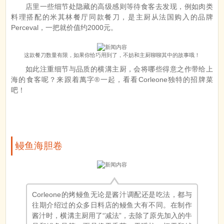
店里一些细节处隐藏的高级感则等待食客去发现，例如肉类
料理搭配的米其林餐厅同款餐刀，是主厨从法国购入的品牌
Perceval，一把就价值约2000元。
这款餐刀数量有限，如果你恰巧用到了，不妨和主厨聊聊其中的故事哦！
如此注重细节与品质的横溝主厨，会将哪些得意之作带给上
海的食客呢？来跟着萬字®一起，看看Corleone独特的招牌菜
吧！
鳗鱼海胆卷
Corleone的烤鳗鱼无论是酱汁调配还是吃法，都与
往期介绍过的众多日料店的鳗鱼大有不同。在制作
酱汁时，横溝主厨用了“减法”，去除了原先加入的牛