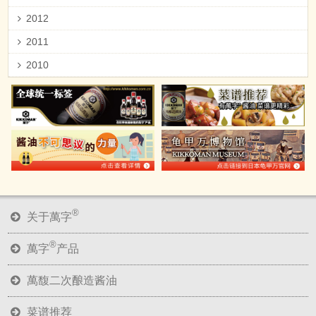
®
关于萬字
®
萬字
产品
萬馥二次酿造酱油
菜谱推荐
酱油研究所
新闻动向
店铺一览