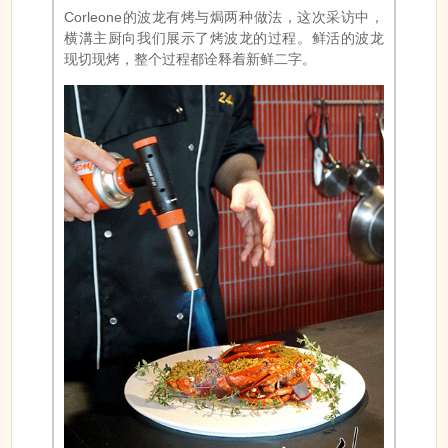
为了凸显龙虾本身的鲜甜，调味方式较为清淡，使
用了sauce américaine（常用于法餐的一种酱汁，
用虾等食材调制） ，再将香草面包糠、百里香、迷
迭香、欧芹、大蒜等香料撒在龙虾上。虾肉非常有
弹性，搭配葡萄酒享用，满口都是幸福。