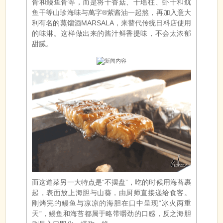
骨和鳗鱼骨等，而是将干香菇、干瑶柱、虾干和鱿
鱼干等山珍海味与萬字®紫酱油一起熬，再加入意大
利有名的蒸馏酒MARSALA，来替代传统日料店使用
的味淋。这样做出来的酱汁鲜香提味，不会太浓郁
甜腻。
而这道菜另一大特点是“不摆盘”，吃的时候用海苔裹
起，表面放上海胆与山葵，由厨师直接递给食客。
刚烤完的鳗鱼与凉凉的海胆在口中呈现“冰火两重
天”，鳗鱼和海苔都属于略带嚼劲的口感，反之海胆