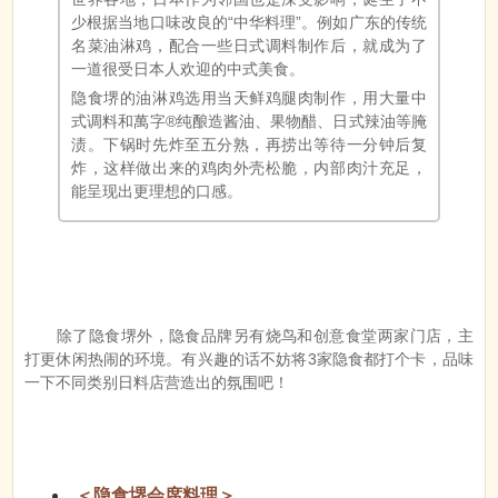
少根据当地口味改良的“中华料理”。例如广东的传统
名菜油淋鸡，配合一些日式调料制作后，就成为了
一道很受日本人欢迎的中式美食。
隐食堺的油淋鸡选用当天鲜鸡腿肉制作，用大量中
式调料和萬字®纯酿造酱油、果物醋、日式辣油等腌
渍。下锅时先炸至五分熟，再捞出等待一分钟后复
炸，这样做出来的鸡肉外壳松脆，内部肉汁充足，
能呈现出更理想的口感。
除了隐食堺外，隐食品牌另有烧鸟和创意食堂两家门店，主
打更休闲热闹的环境。有兴趣的话不妨将3家隐食都打个卡，品味
一下不同类别日料店营造出的氛围吧！
＜隐食堺会席料理＞