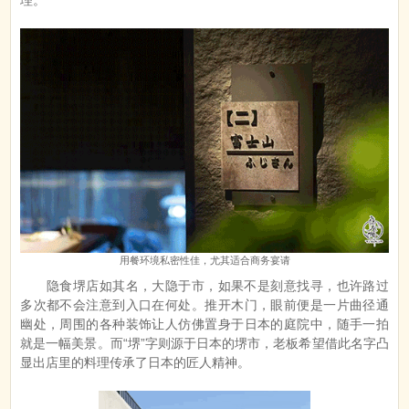
理。
用餐环境私密性佳，尤其适合商务宴请
隐食堺店如其名，大隐于市，如果不是刻意找寻，也许路过
多次都不会注意到入口在何处。推开木门，眼前便是一片曲径通
幽处，周围的各种装饰让人仿佛置身于日本的庭院中，随手一拍
就是一幅美景。而“堺”字则源于日本的堺市，老板希望借此名字凸
显出店里的料理传承了日本的匠人精神。