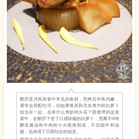
鹅肝是洋风和食中常见的食材，煎烤后外焦内嫩，
通常会搭配吐司，但如果将其和关东煮中的白萝卜
组合在一起，会有什么奇妙的火花？隐食堺的这道
菜中，在鹅肝下垫了口感软糯的白萝卜，用萬字®纯
酿造酱油和牛肉粉小火慢煮制成，不仅能中和油
腻，也体现了日西结合的创意。