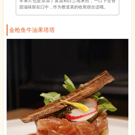
苹果片也是添加了黄油和白兰地来煎，一口下去香
甜滋味留在口中，作为整道菜的收尾很合适哦。
金枪鱼牛油果塔塔