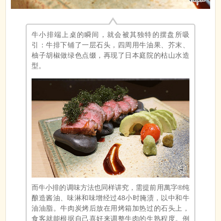
牛小排端上桌的瞬间，就会被其独特的摆盘所吸
引：牛排下铺了一层石头，四周用牛油果、芥末、
柚子胡椒做绿色点缀，再现了日本庭院的枯山水造
型。
而牛小排的调味方法也同样讲究，需提前用萬字®纯
酿造酱油、味淋和味增经过48小时腌渍，以中和牛
油油脂。牛肉炭烤后放在用烤箱加热过的石头上，
食客就能根据自己喜好来调整牛肉的生熟程度。例