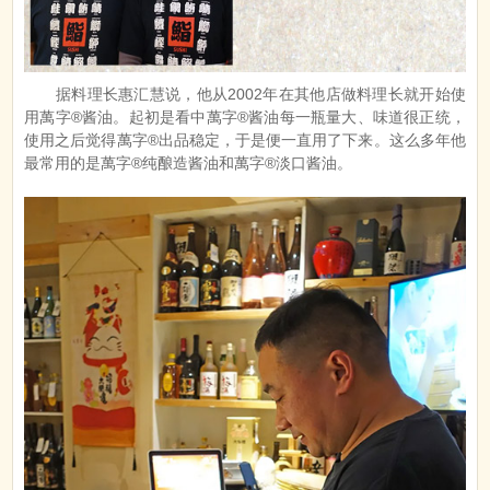
据料理长惠汇慧说，他从2002年在其他店做料理长就开始使
用萬字®酱油。起初是看中萬字®酱油每一瓶量大、味道很正统，
使用之后觉得萬字®出品稳定，于是便一直用了下来。这么多年他
最常用的是萬字®纯酿造酱油和萬字®淡口酱油。