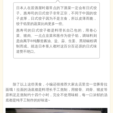
日本人在居酒屋时最常点的下酒菜一定会有日式饺
子。惠寿司的日式饺子非常正宗，不同于中国的饺
子皮厚，日式饺子因为不是主食，所以皮薄而脆，
饺子馅里的蔬菜比肉更多一些。
惠寿司的日式饺子都是料理长自己包的，用卷心
菜、猪肉、一点点韭菜和葱作为饺子馅，调味料则
是由萬字®纯酿造酱油、盐、蒜、生姜、黑胡椒粉调
制而成。就连日本客人都对这百分百还原的日式味
道赞不绝口。
除了以上这些美食，小编还很推荐大家去店里尝一尝豚骨拉
面哦！拉面的汤底都是料理长手工熬制，用猪骨、鸡骨、猪皮等
原料足足熬制约十四个小时，完全不使用味精，每一口浓郁的汤
底都是纯手工制作的好味道~