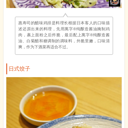
惠寿司的醋味鸡排是料理长根据日本客人的口味描
述还原出来的料理，先用萬字®纯酿造酱油腌制鸡
肉，裹上面粉之后炸脆，最后配上萬字®纯酿造酱
油、白菊醋和糖调制的调味料，外脆里嫩，口味清
爽，作为下酒菜再适合不过。
日式饺子