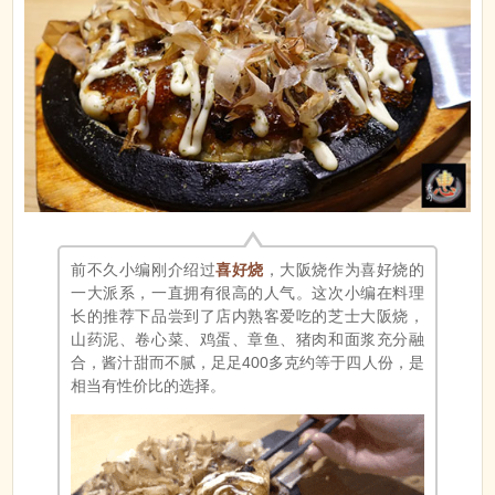
前不久小编刚介绍过
喜好烧
，大阪烧作为喜好烧的
一大派系，一直拥有很高的人气。这次小编在料理
长的推荐下品尝到了店内熟客爱吃的芝士大阪烧，
山药泥、卷心菜、鸡蛋、章鱼、猪肉和面浆充分融
合，酱汁甜而不腻，足足400多克约等于四人份，是
相当有性价比的选择。