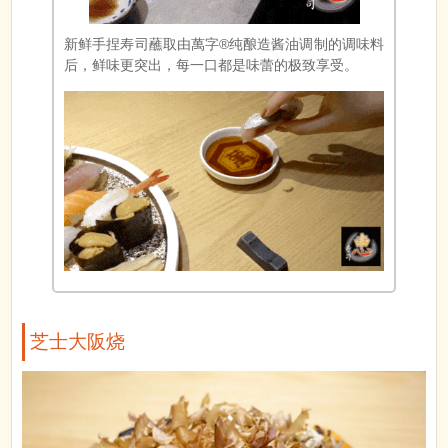
新鲜手捏寿司蘸取由萬字®纯酿造酱油调制的调味料
后，鲜味更突出，每一口都是味蕾的极致享受。
芝士大阪烧