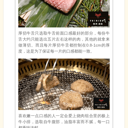
厚切牛舌只选取牛舌前面口感最好的部分，每份牛
舌大约只能选出五片左右这样的肉，其他的就拿来
做薄切。而且每片厚切牛舌都控制在0.8-1cm的厚
度，这是为了保证每一片的口感都能一致。
喜欢嫩一点口感的人一定会爱上烧肉组合里的极上
牛小排，选取自牛腹部，油脂丰富而不腻，每一口
都香味浓郁。