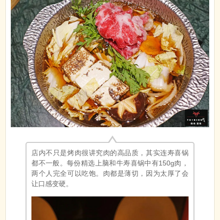
店内不只是烤肉很讲究肉的高品质，其实连寿喜锅
都不一般。每份精选上脑和牛寿喜锅中有150g肉，
两个人完全可以吃饱。肉都是薄切，因为太厚了会
让口感变硬。