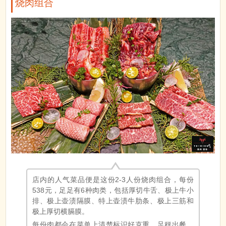
烧肉组合
店内的人气菜品便是这份2-3人份烧肉组合，每份
538元，足足有6种肉类，包括厚切牛舌、极上牛小
排、极上壶渍隔膜、特上壶渍牛肋条、极上三筋和
极上厚切横膈膜。
每份肉都会在菜单上清楚标识好克重、足秤出餐，