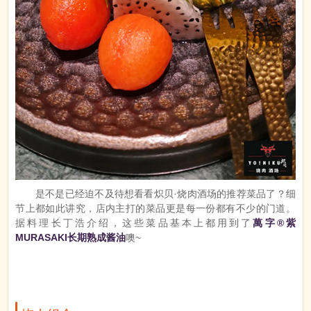
是不是已经迫不及待想看看炽贝·烧肉酒场的推荐菜品了？细
节上都如此讲究，店内主打的菜品更是每一份都有不少的门道。
据料理长丁浩介绍，这些菜品基本上都用到了
萬字®紫
MURASAKI长期熟成酱油
噢~