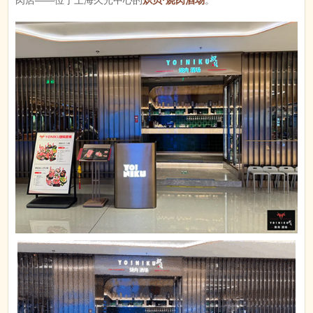
肉店——位于上海久光中心的
炽贝·烧肉酒场
。