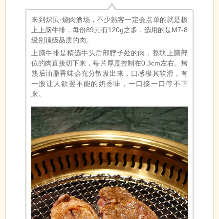
来到炽贝·烧肉酒场，不少熟客一定会点单的就是极
上上脑牛排，每份89元有120g之多，选用的是M7-8
级别顶级品质的肉。
上脑牛排是精选牛头后部脖子处的肉，整块上脑部
位的肉直接切下来，每片厚度控制在0.3cm左右。烤
熟后油脂香味会充分散发出来，口感极其软滑，有
一股让人欲罢不能的奶香味，一口接一口停不下
来。