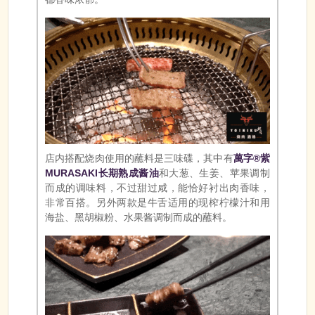
店内搭配烧肉使用的蘸料是三味碟，其中有
萬字®紫
MURASAKI长期熟成酱油
和大葱、生姜、苹果调制
而成的调味料，不过甜过咸，能恰好衬出肉香味，
非常百搭。另外两款是牛舌适用的现榨柠檬汁和用
海盐、黑胡椒粉、水果酱调制而成的蘸料。