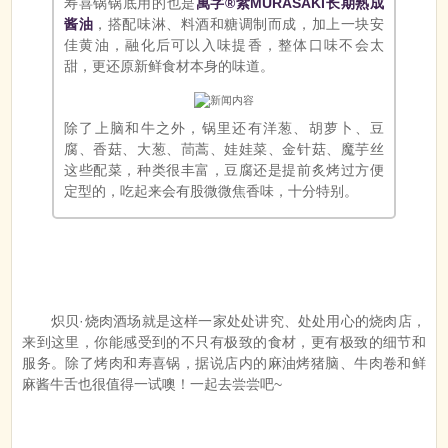
寿喜锅锅底用的也是
萬字®紫MURASAKI长期熟成
酱油
，搭配味淋、料酒和糖调制而成，加上一块安
佳黄油，融化后可以入味提香，整体口味不会太
甜，更还原新鲜食材本身的味道。
除了上脑和牛之外，锅里还有洋葱、胡萝卜、豆
腐、香菇、大葱、茼蒿、娃娃菜、金针菇、魔芋丝
这些配菜，种类很丰富，豆腐还是提前炙烤过方便
定型的，吃起来会有股微微焦香味，十分特别。
炽贝·烧肉酒场就是这样一家处处讲究、处处用心的烧肉店，
来到这里，你能感受到的不只有极致的食材，更有极致的细节和
服务。除了烤肉和寿喜锅，据说店内的麻油烤猪脑、牛肉卷和鲜
麻酱牛舌也很值得一试噢！一起去尝尝吧~