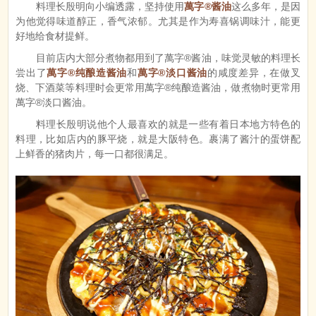
料理长殷明向小编透露，坚持使用
萬字®酱油
这么多年，是因
为他觉得味道醇正，香气浓郁。尤其是作为寿喜锅调味汁，能更
好地给食材提鲜。
目前店内大部分煮物都用到了萬字®酱油，味觉灵敏的料理长
尝出了
萬字®纯酿造酱油
和
萬字®淡口酱油
的咸度差异，在做叉
烧、下酒菜等料理时会更常用萬字®纯酿造酱油，做煮物时更常用
萬字®淡口酱油。
料理长殷明说他个人最喜欢的就是一些有着日本地方特色的
料理，比如店内的豚平烧，就是大阪特色。裹满了酱汁的蛋饼配
上鲜香的猪肉片，每一口都很满足。