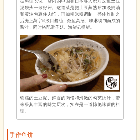
据料理长说，店内的中国和日本客人都对这道土豆
泥馒头一致好评。这道菜是把土豆蒸熟后加淡奶油
和黄油包裹住肉馅，再加糯米粉调制，整体炸制之
后浇上萬字®淡口酱油、鲣鱼高汤、味淋调制而成的
酱汁，同时搭配滑子菇、海鲜菇提鲜。
软糯的土豆泥、鲜香的肉馅和滑嫩的勾芡汤汁，带
来极其丰富的味觉层次，实在是一道惊艳味蕾的料
理。
手作鱼饼