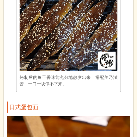
烤制后的鱼干香味能充分地散发出来，搭配美乃滋
酱，一口一块停不下来。
日式蛋包面