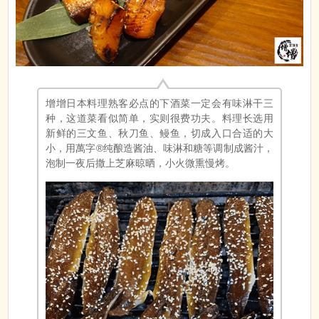
增增日本料理熟客必点的下酒菜一定会有味淋干三
种，这道菜看似简单，实则很费功夫。料理长选用
新鲜的三文鱼、秋刀鱼、鳗鱼，切成入口合适的大
小，用萬字®纯酿造酱油、味淋和糖等调制成酱汁，
泡制一夜后撒上芝麻晾晒，小火微熏慢烤。