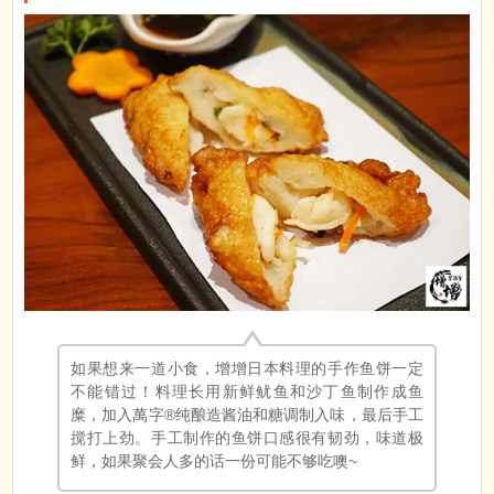
如果想来一道小食，增增日本料理的手作鱼饼一定
不能错过！料理长用新鲜鱿鱼和沙丁鱼制作成鱼
糜，加入萬字®纯酿造酱油和糖调制入味，最后手工
搅打上劲。手工制作的鱼饼口感很有韧劲，味道极
鲜，如果聚会人多的话一份可能不够吃噢~