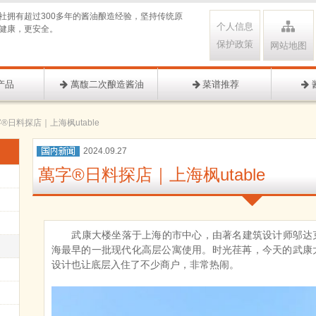
社拥有超过300多年的酱油酿造经验，坚持传统原
个人信息
健康，更安全。
保护政策
网站地图
产品
萬馥二次酿造酱油
菜谱推荐
®日料探店｜上海枫utable
2024.09.27
萬字®日料探店｜上海枫utable
武康大楼坐落于上海的市中心，由著名建筑设计师邬达
海最早的一批现代化高层公寓使用。时光荏苒，今天的武康
设计也让底层入住了不少商户，非常热闹。