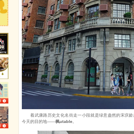
着武康路历史文化名街走一小段就是绿意盎然的宋庆龄
今天的目的地——
枫utable
。