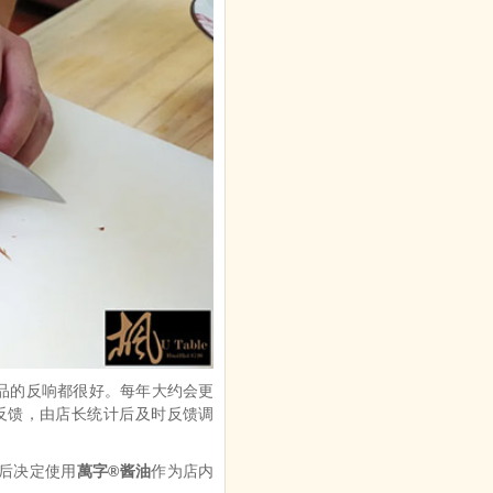
品的反响都很好。每年大约会更
反馈，由店长统计后及时反馈调
后决定使用
萬字®酱油
作为店内