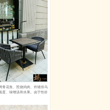
烤青花鱼、照烧鸡肉、炸猪排乌
蒸蛋、味噌汤和水果。由于性价