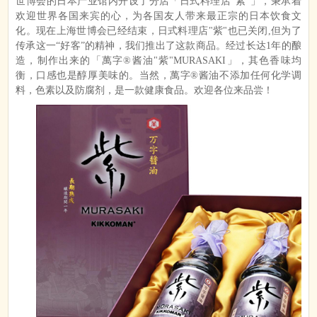
世博会的日本产业馆内开设了分店「日式料理店
"
紫
"
」，秉承着
欢迎世界各国来宾的心，为各国友人带来最正宗的日本饮食文
化。现在上海世博会已经结束，日式料理店
"
紫
"
也已关闭
,
但为了
传承这一“好客”的精神，我们推出了这款商品。经过长达
1
年的酿
造，制作出来的「萬字®酱油
"
紫
"MURASAKI
」，其色香味均
衡，口感也是醇厚美味的。当然，萬字®酱油不添加任何化学调
料，色素以及防腐剂，是一款健康食品。欢迎各位来品尝！