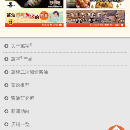
®
关于萬字
®
萬字
产品
萬馥二次酿造酱油
菜谱推荐
酱油研究所
新闻动向
店铺一览