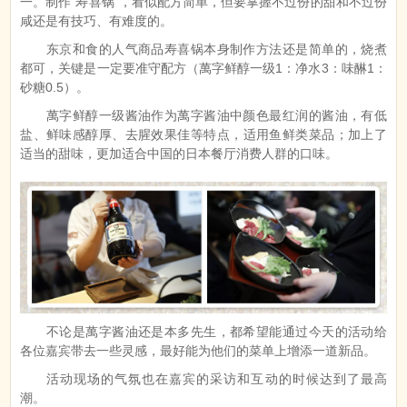
一。制作“寿喜锅”，看似配方简单，但要掌握不过份的甜和不过份
咸还是有技巧、有难度的。
东京和食的人气商品寿喜锅本身制作方法还是简单的，烧煮
都可，关键是一定要准守配方（萬字鲜醇一级1：净水3：味醂1：
砂糖0.5）。
萬字鲜醇一级酱油作为萬字酱油中颜色最红润的酱油，有低
盐、鲜味感醇厚、去腥效果佳等特点，适用鱼鲜类菜品；加上了
适当的甜味，更加适合中国的日本餐厅消费人群的口味。
不论是萬字酱油还是本多先生，都希望能通过今天的活动给
各位嘉宾带去一些灵感，最好能为他们的菜单上增添一道新品。
活动现场的气氛也在嘉宾的采访和互动的时候达到了最高
潮。