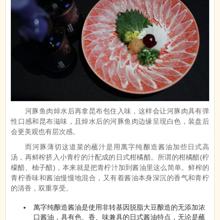
河豚鱼肉焯水后再拿昆布包住入味，这样会让河豚肉具有弹
性口感和昆布滋味，且焯水后的河豚鱼肉边缘呈现白色，装盘后
会更美观也有层次感。
而河豚薄切这道菜的蘸汁是用萬字纯酿造酱油加些日式高
汤，再鲜榨挤入小青柠的汁配成的日式柑橘醋。所谓的柑橘醋(柠
檬醋、柚子醋)，本来就是把青柠汁加到酱油里这么简单。鲜榨的
青柠香味和酱油慢慢地混合，又有着酱油本身深沉的香气和青柠
的清香，双重享受。
萬字纯酿造酱油是使用非转基因脱脂大豆酿造的无添加浓
口酱油，具有色、香、味兼具的日式酱油特点，无论是蘸