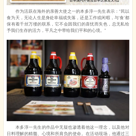
作为活跃在海外的亲善大使之一的本多淳一先生表示：“民以
食为天，无论人生是身处幸福或失落，还是工作或闲暇，与‘食’都
保有着千丝万缕的联系，它不会因我们的喜忧而失色，总无私给
予我们生存的活力，平凡之中带给我们平和的心境。”
本多淳一先生的作品中无疑也渗透着他这一理念，以及他对
日料理解的精髓、心境和所肩负的使命。在活动现场，他通过三