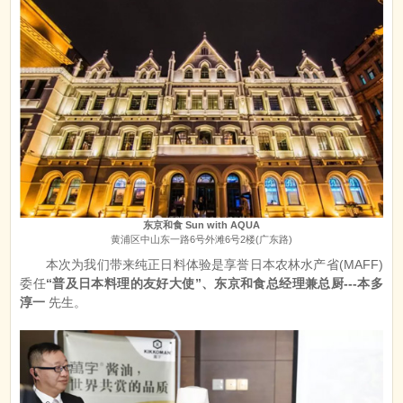
东京和食 Sun with AQUA
黄浦区中山东一路6号外滩6号2楼(广东路)
本次为我们带来纯正日料体验是享誉日本农林水产省(MAFF)
委任
“普及日本料理的友好大使”、东京和食总经理兼总厨---本多
淳一
先生。