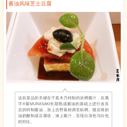
酱油风味芝士豆腐
这款菜品的关键在于真木乃特制的浓稠酱汁，在萬
字®紫MURASAKI长期熟成酱油的基础上进行改良
后的特制酱油，加上吉野葛粉调至粘稠。随后将奶
油奶酪制成豆腐状，淋上酱汁，呈现出深色与白色
的对比。