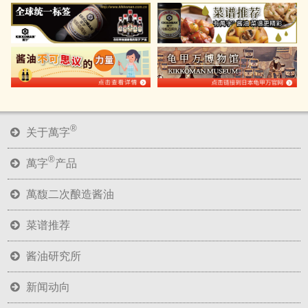
®
关于萬字
®
萬字
产品
萬馥二次酿造酱油
菜谱推荐
酱油研究所
新闻动向