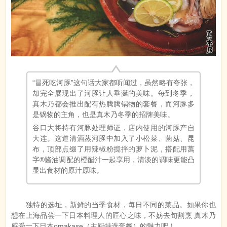
“冒死吃河豚”这句话大家都听闻过，虽然略有夸张，
却完全展现出了河豚让人垂涎的美味。每到冬季，
真木乃都会推出配有热腾腾锅物的套餐，而河豚多
是锅物的主角，也是真木乃冬季的招牌美味。
谷口大将持有河豚处理师证，店内使用的河豚产自
大连。这道清酒蒸河豚中加入了小松菜、菌菇、昆
布，顶部点缀了用辣椒粉搅拌的萝卜泥，搭配用萬
字®酱油调配的橙醋汁一起享用，清淡的调味更能凸
显出食材的原汁原味。
独特的选址，新鲜的当季食材，每日不同的菜品。如果你也
想在上海品尝一下日本料理人的匠心之味，不妨去旬割烹 真木乃
感受一下日本omakase（主厨特选套餐）的魅力吧！