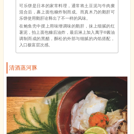
可乐饼是日本的家常料理，通常将土豆泥与牛肉糜
混合后，裹上面包糠炸制而成。而真木乃的鹅肝可
乐饼使用鹅肝诠释出了不一样的风味。
在鲍鱼壳中摆上用味增调味的鹅肝，抹上细腻的红
薯泥，拍上面包糠后油炸，最后淋上加入萬字®酱油
调制而成的黑醋，酥松的外部与细腻的内馅搭配，
入口极富层次感。
清酒蒸河豚