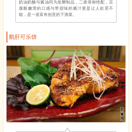
奶油奶酪与酱油同为发酵制品，二者堪称绝配，豆
腐般嫩滑的口感与带甜味的酱汁更是让人欲罢不
能，是一道富有创意的下酒菜。
鹅肝可乐饼