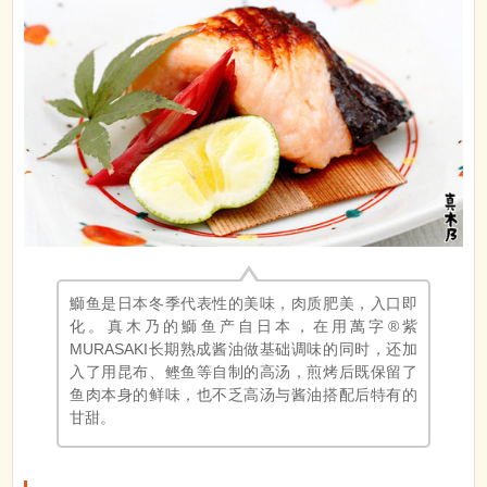
鰤鱼是日本冬季代表性的美味，肉质肥美，入口即
化。真木乃的鰤鱼产自日本，在用萬字®紫
MURASAKI长期熟成酱油做基础调味的同时，还加
入了用昆布、鲣鱼等自制的高汤，煎烤后既保留了
鱼肉本身的鲜味，也不乏高汤与酱油搭配后特有的
甘甜。