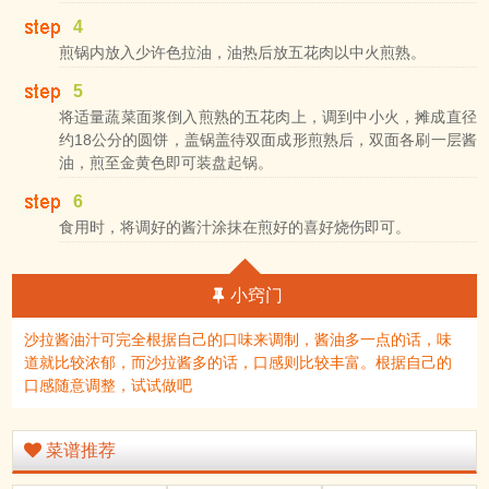
4
煎锅内放入少许色拉油，油热后放五花肉以中火煎熟。
5
将适量蔬菜面浆倒入煎熟的五花肉上，调到中小火，摊成直径
约18公分的圆饼，盖锅盖待双面成形煎熟后，双面各刷一层酱
油，煎至金黄色即可装盘起锅。
6
食用时，将调好的酱汁涂抹在煎好的喜好烧伤即可。
小窍门
沙拉酱油汁可完全根据自己的口味来调制，酱油多一点的话，味
道就比较浓郁，而沙拉酱多的话，口感则比较丰富。根据自己的
口感随意调整，试试做吧
菜谱推荐