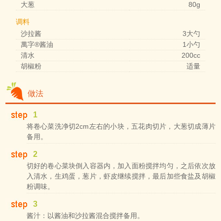
大葱
80g
调料
沙拉酱
3大勺
萬字®酱油
1小勺
清水
200cc
胡椒粉
适量
做法
1
将卷心菜洗净切2cm左右的小块，五花肉切片，大葱切成薄片
备用。
2
切好的卷心菜块倒入容器内，加入面粉搅拌均匀，之后依次放
入清水，生鸡蛋，葱片，虾皮继续搅拌，最后加些食盐及胡椒
粉调味。
3
酱汁：以酱油和沙拉酱混合搅拌备用。