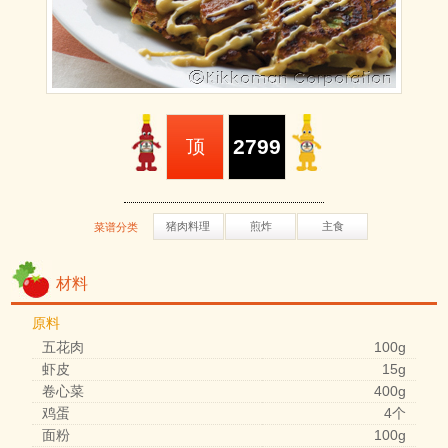
2799
顶
猪肉料理
煎炸
主食
菜谱分类
材料
原料
五花肉
100g
虾皮
15g
卷心菜
400g
鸡蛋
4个
面粉
100g