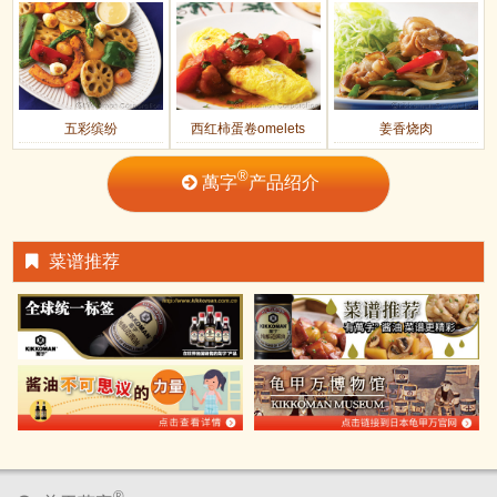
五彩缤纷
西红柿蛋卷omelets
姜香烧肉
®
萬字
产品绍介
菜谱推荐
®