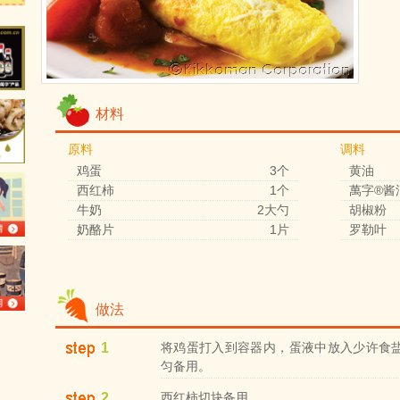
材料
原料
调料
鸡蛋
3个
黄油
西红柿
1个
萬字®酱
牛奶
2大勺
胡椒粉
奶酪片
1片
罗勒叶
做法
1
将鸡蛋打入到容器内，蛋液中放入少许食
匀备用。
2
西红柿切块备用。