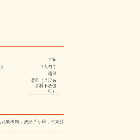
20g
油
1大勺半
适量
适量（若没有
食材不放也
可）
盐及胡椒粉，奶酪片小碎，牛奶拌