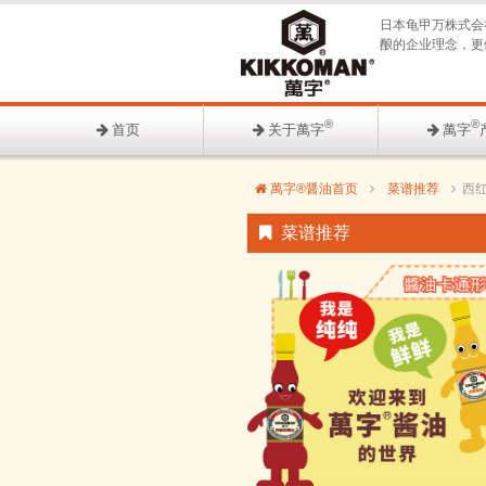
日本龟甲万株式会
酿的企业理念，更
®
®
首页
关于萬字
萬字
萬字®醤油首页
菜谱推荐
西红
菜谱推荐