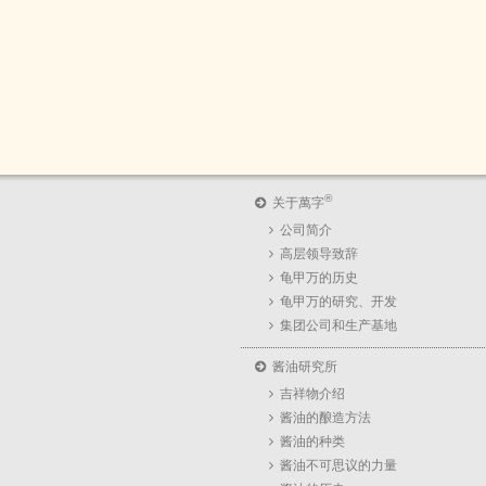
®
关于萬字
公司简介
高层领导致辞
龟甲万的历史
龟甲万的研究、开发
集团公司和生产基地
酱油研究所
吉祥物介绍
酱油的酿造方法
酱油的种类
酱油不可思议的力量