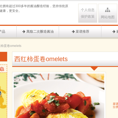
社拥有超过300多年的酱油酿造经验，坚持传统原
个人信息
健康，更安全。
保护政策
网站地图
产品
萬馥二次酿造酱油
菜谱推荐
柿蛋卷omelets
西红柿蛋卷omelets
菜
分