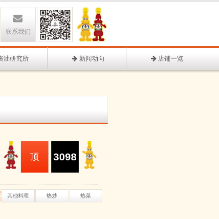
联系我们
酱油研究所
新闻动向
店铺一览
3098
顶
谱
其他料理
热炒
热菜
类