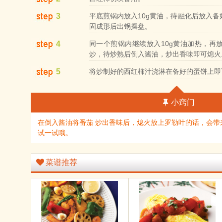
3
平底煎锅内放入10g黄油，待融化后放入
固成形后出锅摆盘。
4
同一个煎锅内继续放入10g黄油加热，再
炒，待炒熟后倒入酱油，炒出香味即可熄火
5
将炒制好的西红柿汁浇淋在备好的蛋饼上即
小窍门
在倒入酱油将番茄 炒出香味后，熄火放上罗勒叶的话，会带
试一试哦。
菜谱推荐