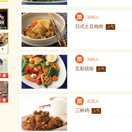
3265人
日式土豆炖肉
人气
3164人
五彩缤纷
人气
3126人
三杯鸡
人气