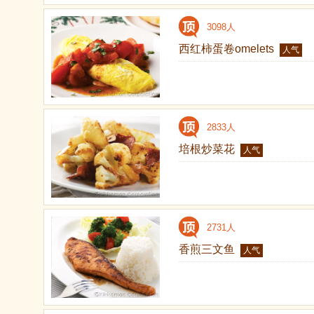
3098人
西红柿蛋卷omelets
人气
2833人
培根炒菜花
人气
2731人
香煎三文鱼
人气