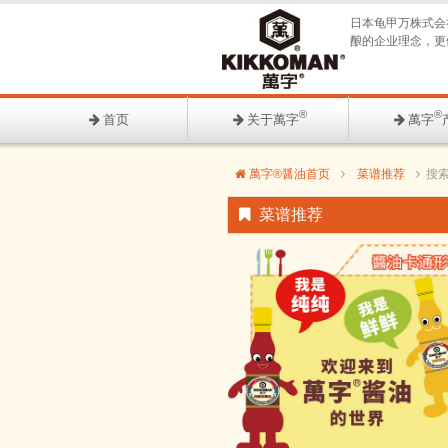
日本龟甲万株式会
酿的企业理念，更
®
®
首页
关于萬字
萬字
萬字®醤油首页
菜谱推荐
搜
菜谱推荐