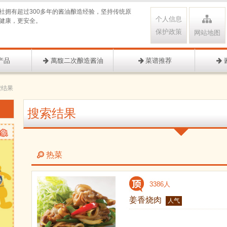
社拥有超过300多年的酱油酿造经验，坚持传统原
个人信息
健康，更安全。
保护政策
网站地图
产品
萬馥二次酿造酱油
菜谱推荐
索结果
搜索结果
热菜
3386人
姜香烧肉
人气