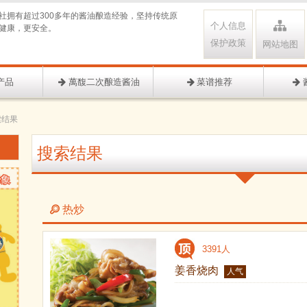
社拥有超过300多年的酱油酿造经验，坚持传统原
个人信息
健康，更安全。
保护政策
网站地图
产品
萬馥二次酿造酱油
菜谱推荐
索结果
搜索结果
热炒
3391人
姜香烧肉
人气