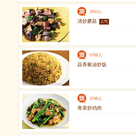
2653人
清炒蘑菇
人气
5799人
蒜香酱油炒饭
3748人
青菜炒鸡肉