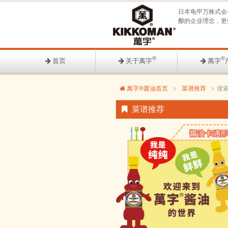
日本龟甲万株式会
酿的企业理念，更
®
®
首页
关于萬字
萬字
萬字®醤油首页
菜谱推荐
搜
菜谱推荐