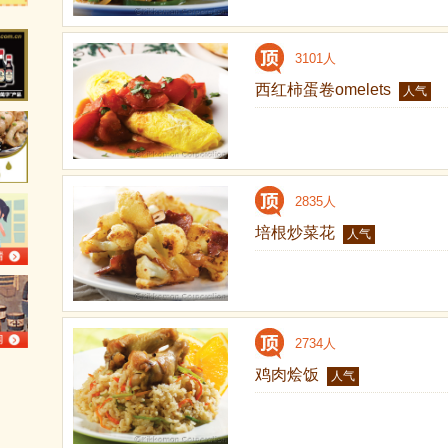
3101人
西红柿蛋卷omelets
人气
2835人
培根炒菜花
人气
2734人
鸡肉烩饭
人气