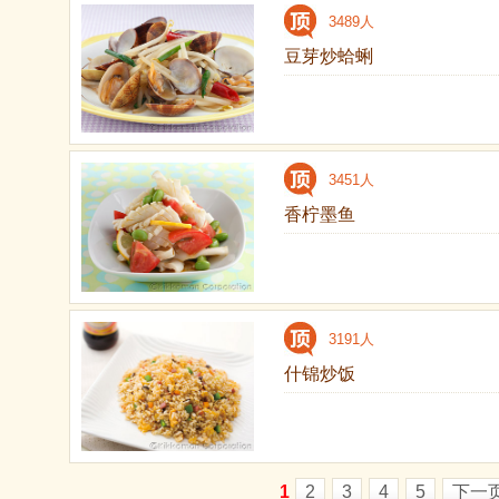
3489人
豆芽炒蛤蜊
3451人
香柠墨鱼
3191人
什锦炒饭
1
2
3
4
5
下一