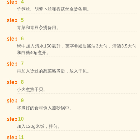
4
竹笋丝、胡萝卜丝和香菇丝汆烫备用。
5
青菜和青豆汆烫备用。
6
锅中加入清水150毫升，萬字®减盐酱油3大勺，清酒3.5大勺
和白糖40g煮开。
7
再加入烫过的蔬菜略煮后，放入干贝。
8
小火煮熟干贝。
9
将煮好的食材倒入釜砂锅中。
10
加入120g米饭，拌匀。
11