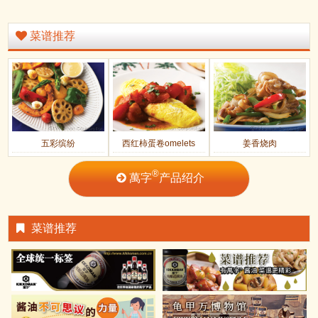
菜谱推荐
五彩缤纷
西红柿蛋卷omelets
姜香烧肉
®
萬字
产品绍介
菜谱推荐