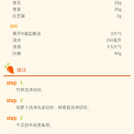
青豆
25g
青菜
20g
白芝麻
2g
调料
萬字®减盐酱油
3大勺
清水
150毫升
清酒
3.5大勺
白糖
40g
做法
1
竹笋洗净切丝。
2
胡萝卜洗净去皮切丝，鲜香菇洗净切丝。
3
干贝切半汆烫备用。