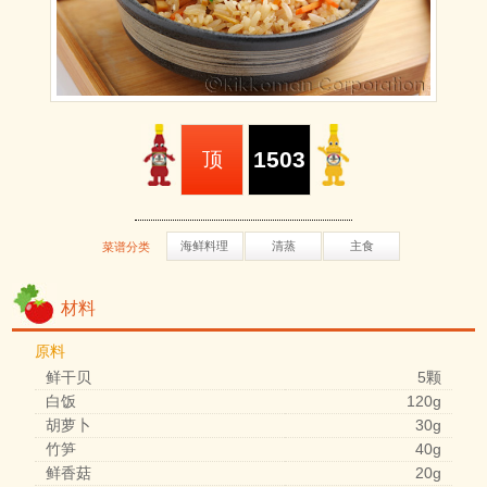
1503
顶
海鲜料理
清蒸
主食
菜谱分类
材料
原料
鲜干贝
5颗
白饭
120g
胡萝卜
30g
竹笋
40g
鲜香菇
20g