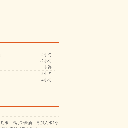
油
2小勺
1/2小勺
少许
2小勺
4小勺
胡椒、萬字®酱油，再加入水4小