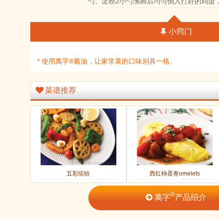
勺、淀粉2小勺沸腾后均匀倒入打好的鸡蛋
小窍门
* 使用萬字®酱油，让家常菜的口味别具一格。
菜谱推荐
五彩缤纷
西红柿蛋卷omelets
®
萬字
产品绍介