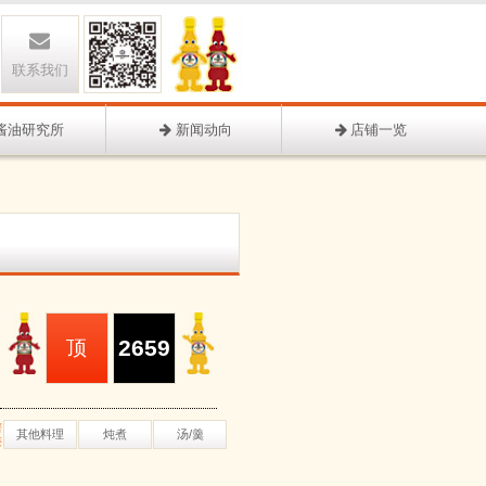
联系我们
酱油研究所
新闻动向
店铺一览
2659
顶
谱
其他料理
炖煮
汤/羹
类