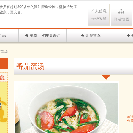
社拥有超过300多年的酱油酿造经验，坚持传统原
个人信息
健康，更安全。
保护政策
网站地图
产品
萬馥二次酿造酱油
菜谱推荐
茄蛋汤
番茄蛋汤
菜
分