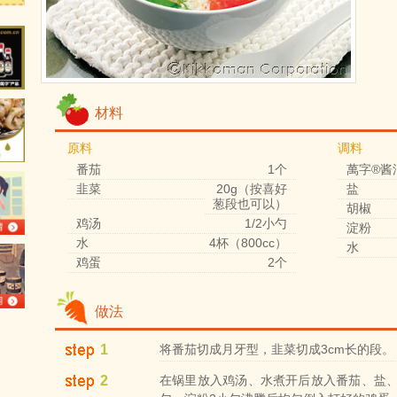
材料
原料
调料
番茄
1个
萬字®酱
韭菜
20g（按喜好
盐
葱段也可以）
胡椒
鸡汤
1/2小勺
淀粉
水
4杯（800cc）
水
鸡蛋
2个
做法
1
将番茄切成月牙型，韭菜切成3cm长的段。
2
在锅里放入鸡汤、水煮开后放入番茄、盐、