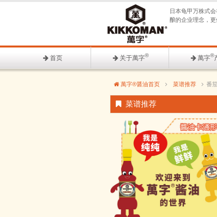
日本龟甲万株式会
酿的企业理念，更
®
®
首页
关于萬字
萬字
萬字®醤油首页
菜谱推荐
番
菜谱推荐