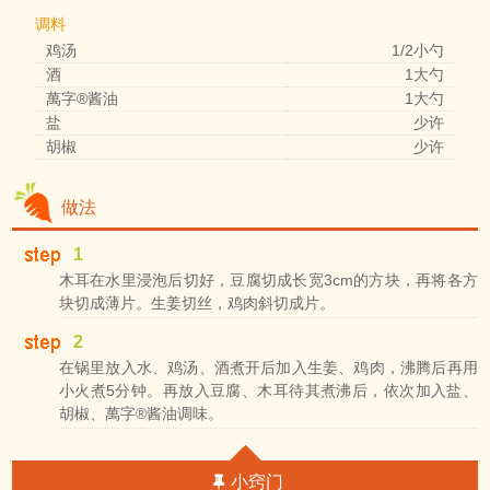
调料
鸡汤
1/2小勺
酒
1大勺
萬字®酱油
1大勺
盐
少许
胡椒
少许
做法
1
木耳在水里浸泡后切好，豆腐切成长宽3cm的方块，再将各方
块切成薄片。生姜切丝，鸡肉斜切成片。
2
在锅里放入水、鸡汤、酒煮开后加入生姜、鸡肉，沸腾后再用
小火煮5分钟。再放入豆腐、木耳待其煮沸后，依次加入盐、
胡椒、萬字®酱油调味。
小窍门