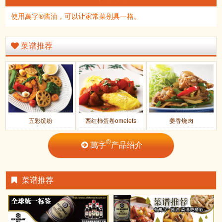
使用萬字®酱油，可以让家常菜别具一格。
菜谱推荐
五彩缤纷
西红柿蛋卷omelets
姜香烧肉
®
萬字
产品绍介
菜谱推荐