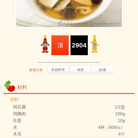
2904
顶
其他料理
炖煮
汤/羹
菜谱分类
材料
原料
绢豆腐
1/2盒
鸡胸肉
100g
生姜
10g
水
4杯（800cc）
木耳
4个