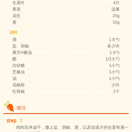
生菜叶
4片
香菜
适量
花生
20g
葱
10g
调料
酒
1大勺
盐、胡椒
各少许
萬字®酱油
1.5勺
醋
1/2大勺
白砂糖
1小勺
芝麻油
1小勺
油
1小勺
花椒粉
少许
红辣椒
1个
做法
1
鸡肉洗净滤干，撒上盐、胡椒、酒，以及切成片的生姜和葱一