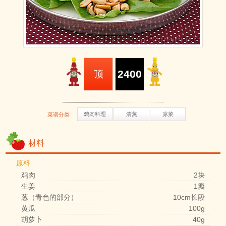
2400
顶
鸡肉料理
清蒸
凉菜
菜谱分类
材料
原料
鸡肉
2块
生姜
1瓣
葱（青色的部分）
10cm长段
黄瓜
100g
胡萝卜
40g