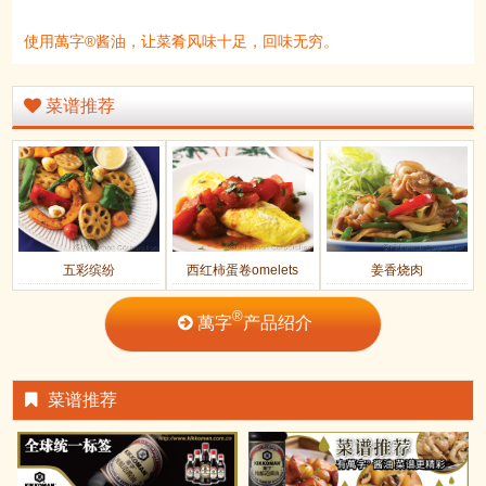
使用萬字®酱油，让菜肴风味十足，回味无穷。
菜谱推荐
五彩缤纷
西红柿蛋卷omelets
姜香烧肉
®
萬字
产品绍介
菜谱推荐