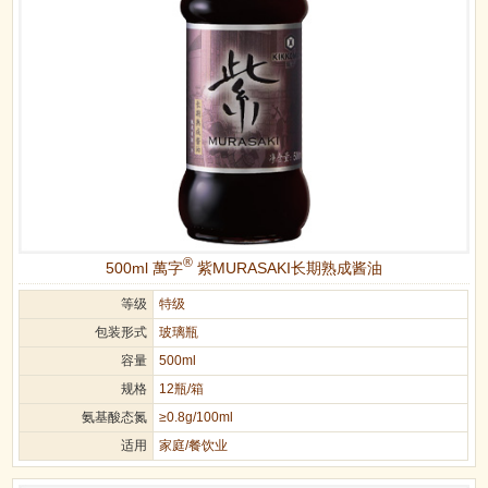
®
500ml 萬字
紫MURASAKI长期熟成酱油
等级
特级
包装形式
玻璃瓶
容量
500ml
规格
12瓶/箱
氨基酸态氮
≥0.8g/100ml
适用
家庭/餐饮业