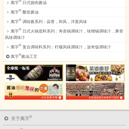
®
萬字
日式烧肉酱油
®
萬字
酿造酱油
®
萬字
调味酱系列：蒜香，和风，洋葱风味
®
萬字
日式火锅底料系列：寿喜锅调味汁，味噌锅调味汁，豚骨
风味调味汁
®
萬字
复合调味料系列：柠檬风味调味汁，波奇饭调味汁
®
萬字
酱油工艺
®
关于萬字