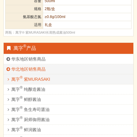
容量
500ml
规格
2瓶/盒
氨基酸态氮
≥0.8g/100ml
适用
礼盒
两瓶：萬字® 紫MURASAKI长期熟成酱油500ml
®
萬字
产品
华东地区销售商品
华北地区销售商品
®
萬字
紫MURASAKI
®
萬字
纯酿造酱油
®
萬字
鲜醇酱油
®
萬字
鱼生寿司醤油
®
萬字
厨师御用酱油
®
萬字
鲜润酱油