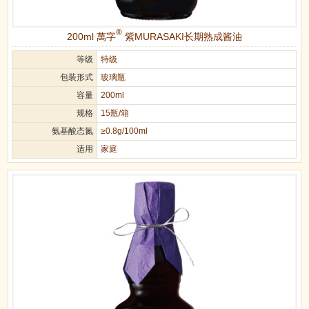
®
200ml 萬字
紫MURASAKI长期熟成酱油
等级
特级
包装形式
玻璃瓶
容量
200ml
规格
15瓶/箱
氨基酸态氮
≥0.8g/100ml
适用
家庭