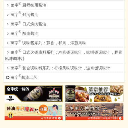
®
萬字
厨师御用酱油
®
萬字
鲜润酱油
®
萬字
日式烧肉酱油
®
萬字
酿造酱油
®
萬字
调味酱系列：蒜香，和风，洋葱风味
®
萬字
日式火锅底料系列：寿喜锅调味汁，味噌锅调味汁，豚骨
风味调味汁
®
萬字
复合调味料系列：柠檬风味调味汁，波奇饭调味汁
®
萬字
酱油工艺