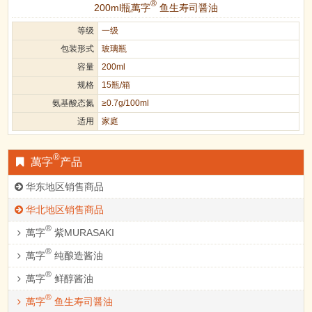
®
200ml瓶萬字
鱼生寿司醤油
等级
一级
包装形式
玻璃瓶
容量
200ml
规格
15瓶/箱
氨基酸态氮
≥0.7g/100ml
适用
家庭
®
萬字
产品
华东地区销售商品
华北地区销售商品
®
萬字
紫MURASAKI
®
萬字
纯酿造酱油
®
萬字
鲜醇酱油
®
萬字
鱼生寿司醤油