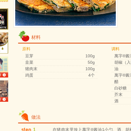
材料
原料
调料
豆芽
100g
萬字®酱
韭菜
50g
胡椒（入
猪肉末
100g
油
鸡蛋
4个
萬字®酱
醋
白砂糖
芥末
酒
做法
1
在猪肉末里放上萬字®酱油1小勺、酒、胡