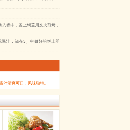
。
倒入锅中，盖上锅盖用文火煎烤，
成酱汁，浇在3）中做好的饼上即
的酱汁清爽可口，风味独特。