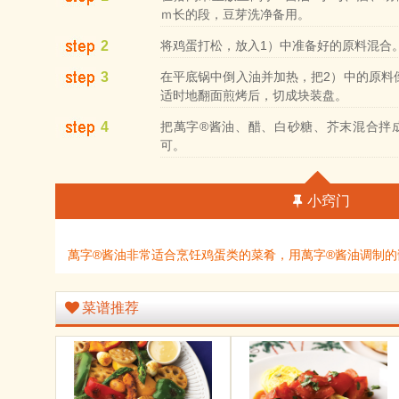
ｍ长的段，豆芽洗净备用。
2
将鸡蛋打松，放入1）中准备好的原料混合
3
在平底锅中倒入油并加热，把2）中的原料
适时地翻面煎烤后，切成块装盘。
4
把萬字®酱油、醋、白砂糖、芥末混合拌
可。
小窍门
萬字®酱油非常适合烹饪鸡蛋类的菜肴，用萬字®酱油调制
菜谱推荐