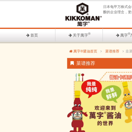
日本龟甲万株式会
酿的企业理念，更
®
®
首页
关于萬字
萬字
萬字®醤油首页
菜谱推荐
韭
菜谱推荐