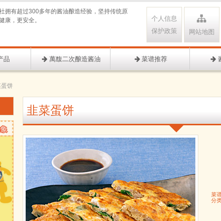
社拥有超过300多年的酱油酿造经验，坚持传统原
个人信息
健康，更安全。
保护政策
网站地图
产品
萬馥二次酿造酱油
菜谱推荐
菜蛋饼
韭菜蛋饼
菜
分