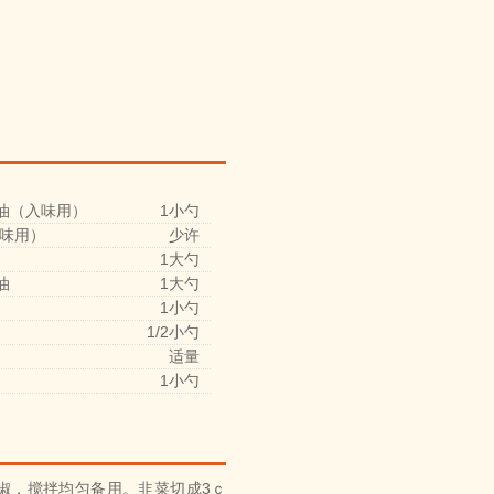
油（入味用）
1小勺
味用）
少许
1大勺
油
1大勺
1小勺
1/2小勺
适量
1小勺
椒，搅拌均匀备用。韭菜切成3ｃ