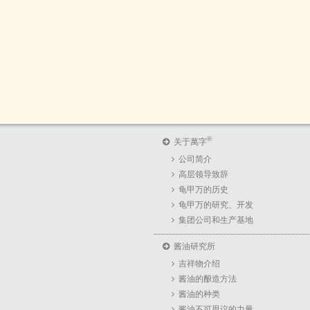
®
关于萬字
公司简介
高层领导致辞
龟甲万的历史
龟甲万的研究、开发
集团公司和生产基地
酱油研究所
吉祥物介绍
酱油的酿造方法
酱油的种类
酱油不可思议的力量