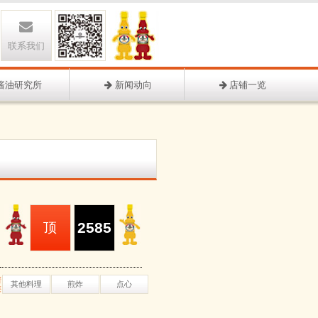
联系我们
酱油研究所
新闻动向
店铺一览
2585
顶
谱
其他料理
煎炸
点心
类