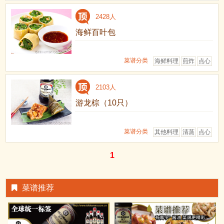
2428人
海鲜百叶包
菜谱分类
海鲜料理
煎炸
点心
2103人
游龙棕（10只）
菜谱分类
其他料理
清蒸
点心
1
菜谱推荐