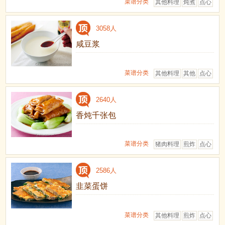
菜谱分类
其他料理
炖煮
点心
3058人
咸豆浆
菜谱分类
其他料理
其他
点心
2640人
香炖千张包
菜谱分类
猪肉料理
煎炸
点心
2586人
韭菜蛋饼
菜谱分类
其他料理
煎炸
点心