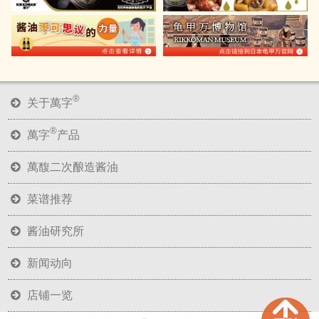
®
关于萬字
®
萬字
产品
萬馥二次酿造酱油
菜谱推荐
酱油研究所
新闻动向
店铺一览