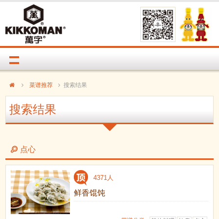
菜谱推荐
搜索结果
搜索结果
点心
4371人
鲜香馄饨