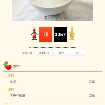
3057
顶
其他料理
其他
点心
菜谱分类
材料
原料
豆浆
适量
调料
萬字®酱油
适量