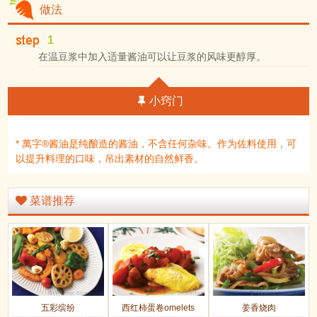
做法
1
在温豆浆中加入适量酱油可以让豆浆的风味更醇厚。
小窍门
* 萬字®酱油是纯酿造的酱油，不含任何杂味。作为佐料使用，可
以提升料理的口味，吊出素材的自然鲜香。
菜谱推荐
五彩缤纷
西红柿蛋卷omelets
姜香烧肉