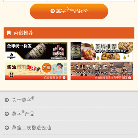
®
萬字
产品绍介
菜谱推荐
®
关于萬字
®
萬字
产品
萬馥二次酿造酱油