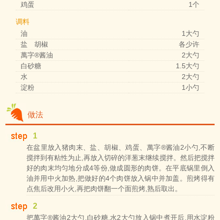
鸡蛋
1个
调料
油
1大勺
盐 胡椒
各少许
萬字®酱油
2大勺
白砂糖
1.5大勺
水
2大勺
淀粉
1小勺
做法
1
在盆里放入猪肉末、盐、胡椒、鸡蛋、萬字®酱油2小勺,不断
搅拌到有粘性为止,再放入切碎的洋葱末继续搅拌。然后把搅拌
好的肉末均匀地分成4等份,做成圆形的肉饼。在平底锅里倒入
油并用中火加热,把做好的4个肉饼放入锅中并加盖。煎烤得有
点焦后改用小火,再把肉饼翻一个面煎烤,熟后取出。
2
把萬字®酱油2大勺,白砂糖,水2大勺放入锅中煮开后,用水淀粉