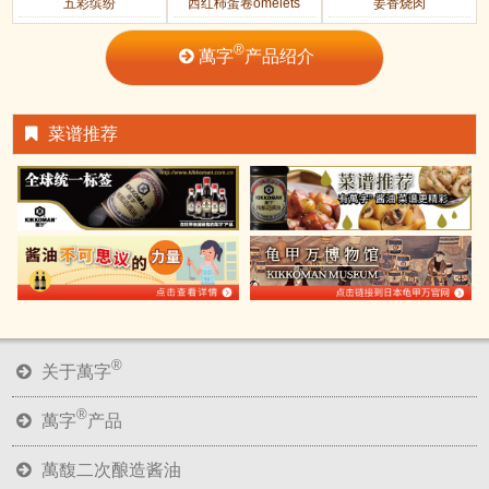
五彩缤纷
西红柿蛋卷omelets
姜香烧肉
®
萬字
产品绍介
菜谱推荐
®
关于萬字
®
萬字
产品
萬馥二次酿造酱油