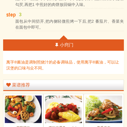
勾芡,再把1 中煎好的肉饼放回锅中入味。
3
面包从中间切开,把内侧轻微煎烤一下后,把2 番茄片、香菜夹
在面包中即可。
小窍门
萬字®酱油是调制照烧汁的必备调味品，使用萬字®酱油，可以让
汉堡的口味与众不同。
菜谱推荐