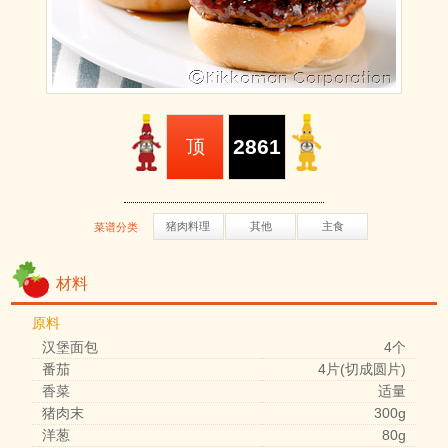
2861
顶
猪肉料理
其他
主食
菜谱分类
材料
原料
汉堡面包
4个
番茄
4片(切成圆片)
香菜
适量
猪肉末
300g
洋葱
80g