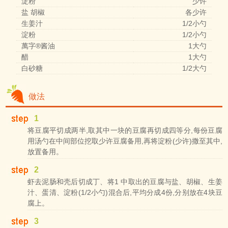
淀粉
少许
盐 胡椒
各少许
生姜汁
1/2小勺
淀粉
1/2小勺
萬字®酱油
1大勺
醋
1大勺
白砂糖
1/2大勺
做法
1
将豆腐平切成两半,取其中一块的豆腐再切成四等分,每份豆腐
用汤勺在中间部位挖取少许豆腐备用,再将淀粉(少许)撒至其中,
放置备用。
2
虾去泥肠和壳后切成丁、将1 中取出的豆腐与盐、胡椒、生姜
汁、蛋清、淀粉(1/2小勺)混合后,平均分成4份,分别放在4块豆
腐上。
3