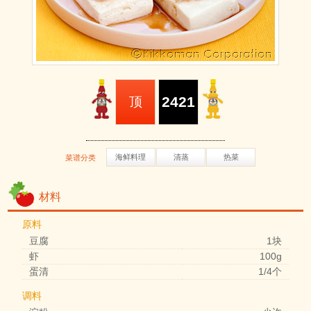
2421
顶
海鲜料理
清蒸
热菜
菜谱分类
材料
原料
豆腐
1块
虾
100g
蛋清
1/4个
调料