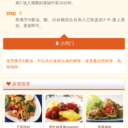
将2 放入沸腾的蒸锅中蒸10分钟。
4
将萬字®酱油、醋、白砂糖混合后倒入已装盘的3 中,撒上葱
丝、香菜即可。
小窍门
使用萬字®酱油，可以吊出食材自身的鲜味，使菜肴自然鲜香，风
味独特。
菜谱推荐
五彩缤纷
西红柿蛋卷omelets
姜香烧肉