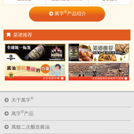
®
萬字
产品绍介
菜谱推荐
®
关于萬字
®
萬字
产品
萬馥二次酿造酱油