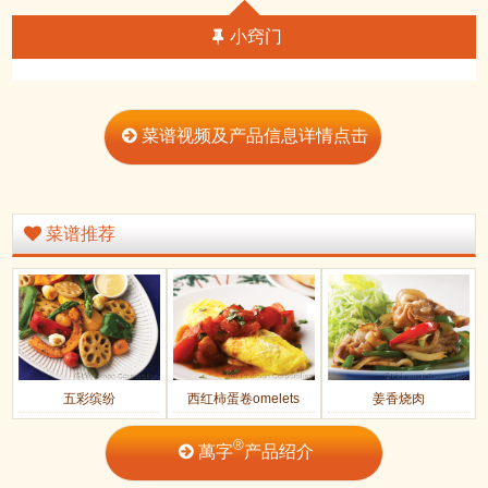
小窍门
菜谱视频及产品信息详情点击
菜谱推荐
五彩缤纷
西红柿蛋卷omelets
姜香烧肉
®
萬字
产品绍介