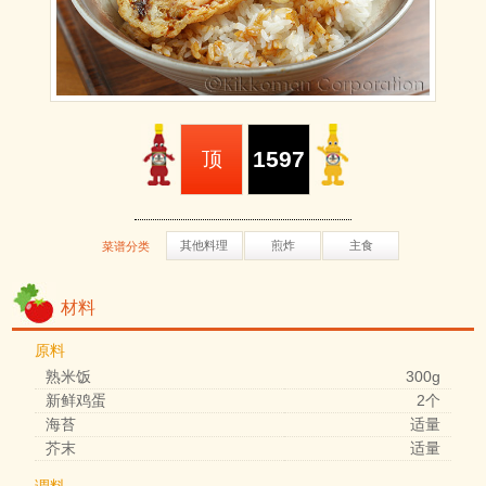
1597
顶
其他料理
煎炸
主食
菜谱分类
材料
原料
熟米饭
300g
新鲜鸡蛋
2个
海苔
适量
芥末
适量
调料