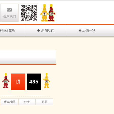
联系我们
酱油研究所
新闻动向
店铺一览
485
顶
谱
猪肉料理
炖煮
热菜
类