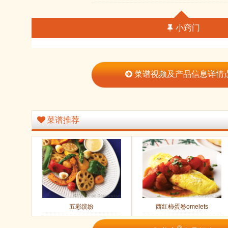
小窍门
菜谱视频及产品信息详情
菜谱推荐
五彩缤纷
西红柿蛋卷omelets