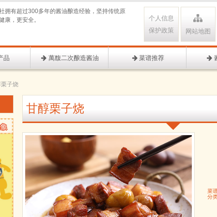
社拥有超过300多年的酱油酿造经验，坚持传统原
个人信息
健康，更安全。
保护政策
网站地图
产品
萬馥二次酿造酱油
菜谱推荐
醇栗子烧
甘醇栗子烧
菜
分