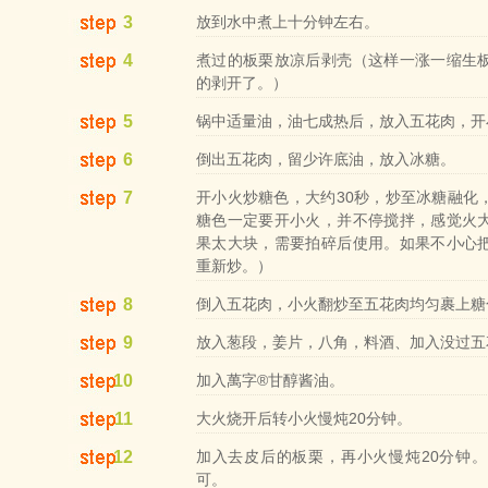
3
放到水中煮上十分钟左右。
4
煮过的板栗放凉后剥壳（这样一涨一缩生
的剥开了。）
5
锅中适量油，油七成热后，放入五花肉，开
6
倒出五花肉，留少许底油，放入冰糖。
7
开小火炒糖色，大约30秒，炒至冰糖融化
糖色一定要开小火，并不停搅拌，感觉火
果太大块，需要拍碎后使用。如果不小心
重新炒。）
8
倒入五花肉，小火翻炒至五花肉均匀裹上糖
9
放入葱段，姜片，八角，料酒、加入没过五
10
加入萬字®甘醇酱油。
11
大火烧开后转小火慢炖20分钟。
12
加入去皮后的板栗，再小火慢炖20分钟
可。