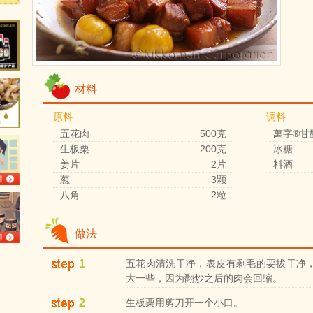
材料
原料
调料
五花肉
500克
萬字®甘
生板栗
200克
冰糖
姜片
2片
料酒
葱
3颗
八角
2粒
做法
1
五花肉清洗干净，表皮有剩毛的要拔干净
大一些，因为翻炒之后的肉会回缩。
2
生板栗用剪刀开一个小口。