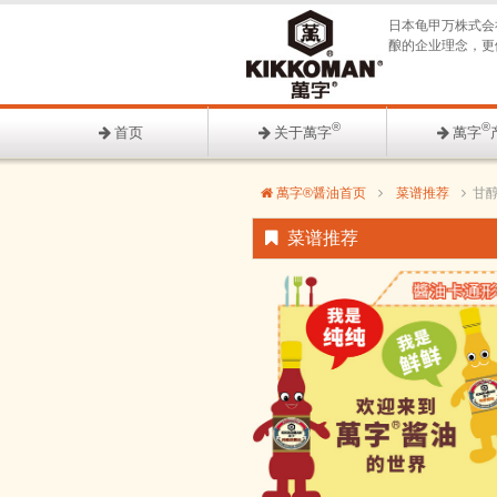
日本龟甲万株式会
酿的企业理念，更
®
®
首页
关于萬字
萬字
萬字®醤油首页
菜谱推荐
甘
菜谱推荐