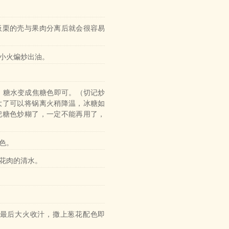
板栗的壳与果肉分离后就会很容易
小火煸炒出油。
，糖水变成焦糖色即可。（切记炒
大了可以将锅离火稍降温，冰糖如
把糖色炒糊了，一定不能再用了，
色。
花肉的清水。
。最后大火收汁，撒上葱花配色即