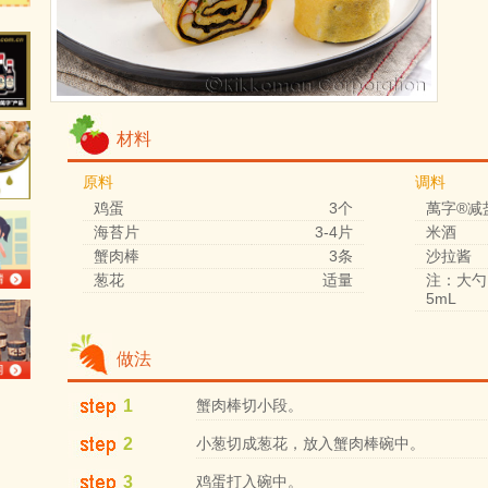
材料
原料
调料
鸡蛋
3个
萬字®减
海苔片
3-4片
米酒
蟹肉棒
3条
沙拉酱
葱花
适量
注：大勺
5mL
做法
1
蟹肉棒切小段。
2
小葱切成葱花，放入蟹肉棒碗中。
3
鸡蛋打入碗中。