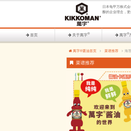
日本龟甲万株式会
酿的企业理念，更
®
®
首页
关于萬字
萬字
萬字®醤油首页
菜谱推荐
海
菜谱推荐