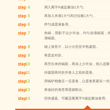
4
调入萬字®减盐酱油1大勺。
5
再加入米酒1大勺和沙拉酱1大勺 。
6
拌匀成蛋液备用。
7
热锅，用刷子沾少许油，均匀涂满锅面，
满锅面。
8
铺上海苔片，以小火煎至半熟凝固。
9
将蛋皮对折。
10
再空出来的锅面，再涂上少许油，倒入适量
11
待凝固再对折并卷入之前的蛋卷。
12
用锅铲稍微压一压蛋卷，让蛋卷更紧实一些
13
将做好的海苔厚蛋烧取出。
14
切块盛盘。可蘸适量萬字®减盐酱油食用。