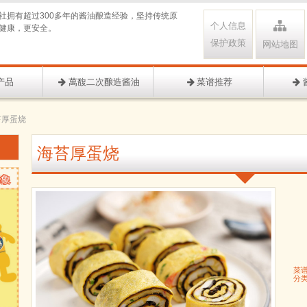
社拥有超过300多年的酱油酿造经验，坚持传统原
个人信息
健康，更安全。
保护政策
网站地图
产品
萬馥二次酿造酱油
菜谱推荐
苔厚蛋烧
海苔厚蛋烧
菜
分