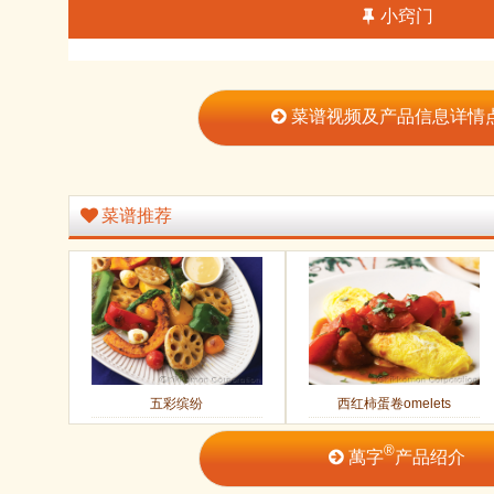
小窍门
菜谱视频及产品信息详情
菜谱推荐
五彩缤纷
西红柿蛋卷omelets
®
萬字
产品绍介