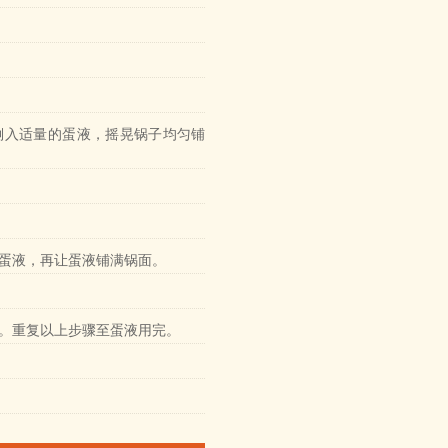
倒入适量的蛋液，摇晃锅子均匀铺
蛋液，再让蛋液铺满锅面。
。重复以上步骤至蛋液用完。