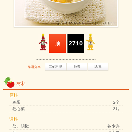
2710
顶
其他料理
炖煮
汤/羹
菜谱分类
材料
原料
鸡蛋
2个
卷心菜
3片
调料
盐、胡椒
各少许