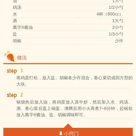
油
1大勺
鸡汤
1/2小勺
水
4杯（800cc）
酒
1大勺
萬字®酱油
2小勺
盐
1/3小勺
胡椒
少许
做法
1
将鸡蛋打松，放入盐、胡椒各少许混合，卷心菜切成四方型的
大块。
2
锅烧热后放入油，将鸡蛋放入其中炒，然后加入水、鸡汤、
酒、卷心菜后盖上锅盖，沸腾后用小火再煮7~8分钟，起锅前
放入萬字®酱油、盐、胡椒调味即可。
小窍门