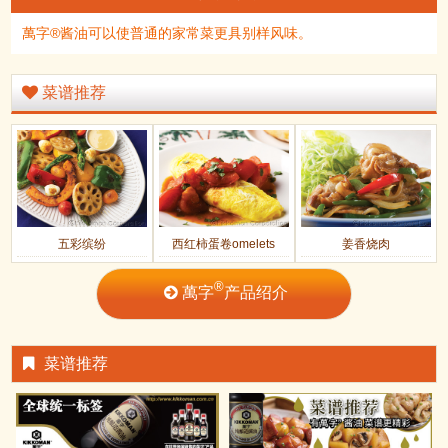
萬字®酱油可以使普通的家常菜更具别样风味。
菜谱推荐
五彩缤纷
西红柿蛋卷omelets
姜香烧肉
®
萬字
产品绍介
菜谱推荐