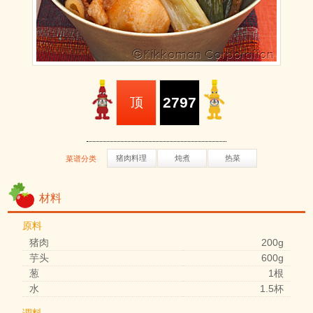
2797
顶
猪肉料理
炖煮
热菜
菜谱分类
材料
原料
猪肉
200g
芋头
600g
葱
1根
水
1.5杯