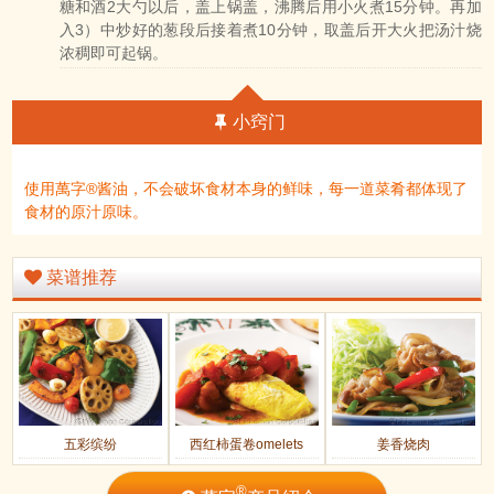
糖和酒2大勺以后，盖上锅盖，沸腾后用小火煮15分钟。再加
入3）中炒好的葱段后接着煮10分钟，取盖后开大火把汤汁烧
浓稠即可起锅。
小窍门
使用萬字®酱油，不会破坏食材本身的鲜味，每一道菜肴都体现了
食材的原汁原味。
菜谱推荐
五彩缤纷
西红柿蛋卷omelets
姜香烧肉
®