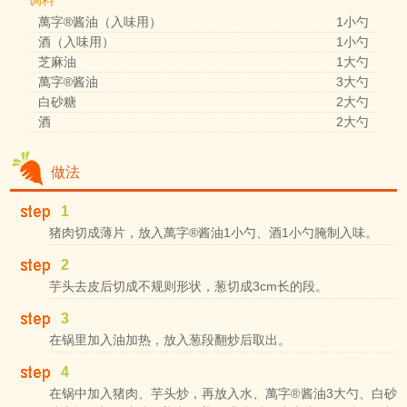
调料
萬字®酱油（入味用）
1小勺
酒（入味用）
1小勺
芝麻油
1大勺
萬字®酱油
3大勺
白砂糖
2大勺
酒
2大勺
做法
1
猪肉切成薄片，放入萬字®酱油1小勺、酒1小勺腌制入味。
2
芋头去皮后切成不规则形状，葱切成3cm长的段。
3
在锅里加入油加热，放入葱段翻炒后取出。
4
在锅中加入猪肉、芋头炒，再放入水、萬字®酱油3大勺、白砂