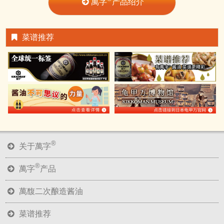
萬字
产品绍介
菜谱推荐
®
关于萬字
®
萬字
产品
萬馥二次酿造酱油
菜谱推荐