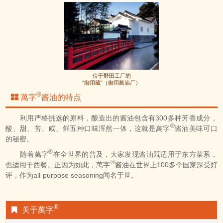
位于野田工厂的
“御用藏”（御用酱油厂）
®
萬字
酱油的特点
利用严格挑选的原料，酿造出的酱油包含有300多种芳香成分，
®
酸、甜、苦、咸、鲜五种口味浑然一体，这就是萬字
酱油美味可口
的秘密。
®
随着萬字
在全世界的普及，大家发现酱油既适用于东方菜系，
®
也适用于西餐。正因为如此，萬字
酱油在世界上100多个国家深受好
评，作为all-purpose seasoning闻名于世。
®
关于萬字