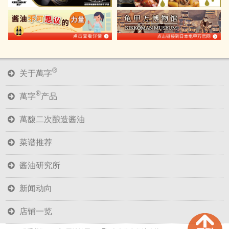
®
关于萬字
®
萬字
产品
萬馥二次酿造酱油
菜谱推荐
酱油研究所
新闻动向
店铺一览