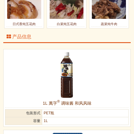
日式香炖五花肉
白菜炖五花肉
蔬菜炖牛肉
产品信息
®
1L 萬字
调味酱 和风风味
包装形式
PET瓶
容量
1L