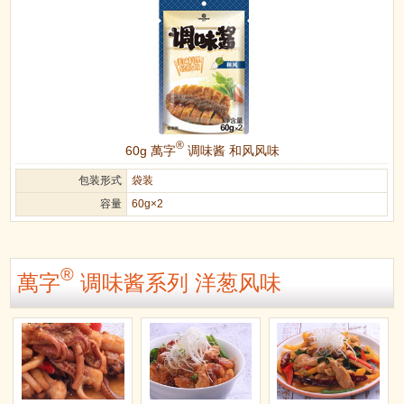
®
60g 萬字
调味酱 和风风味
包装形式
袋装
容量
60g×2
®
萬字
调味酱系列 洋葱风味