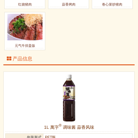
红烧猪肉
蒜香烤肉
卷心菜炒猪肉
元气牛排盖饭
产品信息
®
1L 萬字
调味酱 蒜香风味
包装形式
PET瓶