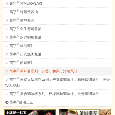
®
萬字
紫MURASAKI
®
萬字
纯酿造酱油
®
萬字
鲜醇酱油
®
萬字
鱼生寿司醤油
®
萬字
厨师御用酱油
®
萬字
鲜润酱油
®
萬字
日式烧肉酱油
®
萬字
酿造酱油
®
萬字
调味酱系列：蒜香，和风，洋葱风味
®
萬字
日式火锅底料系列：寿喜锅调味汁，味噌锅调味汁，豚骨
风味调味汁
®
萬字
复合调味料系列：柠檬风味调味汁，波奇饭调味汁
®
萬字
酱油工艺