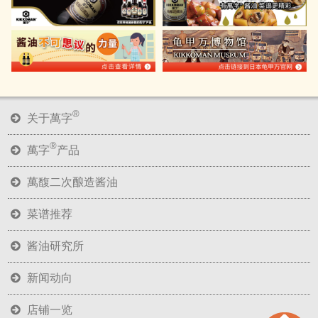
®
关于萬字
®
萬字
产品
萬馥二次酿造酱油
菜谱推荐
酱油研究所
新闻动向
店铺一览