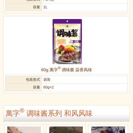
容量
1L
®
60g 萬字
调味酱 蒜香风味
包装形式
袋装
容量
60g×2
®
萬字
调味酱系列 和风风味