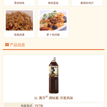
香炒鱿鱼
猪肉盖饭
麻辣炒鸡片
辣葱肉醤
萝卜炖鸡翅
产品信息
®
1L 萬字
调味酱 洋葱风味
包装形式
PET瓶