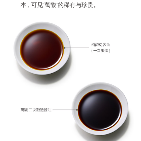
本，
可
见
“萬馥
”
的稀有与珍贵。