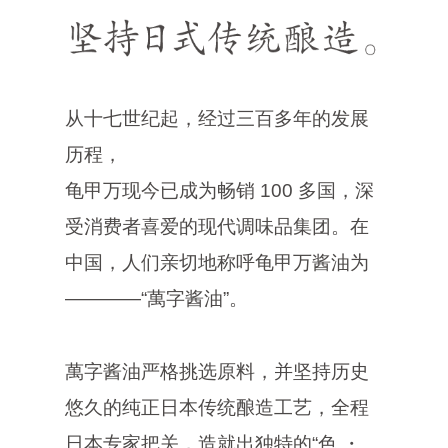
从十七世纪起，经过三百多年的发展
历程，
龟甲万现今已成为畅销 100 多国，深
受消费者喜爱的现代调味品集团。在
中国，人们亲切地称呼龟甲万酱油为
————“萬字酱油”。
萬字酱油严格挑选原料，并坚持历史
悠久的纯正日本传统酿造工艺，全程
日本专家把关，造就出独特的“色 ・