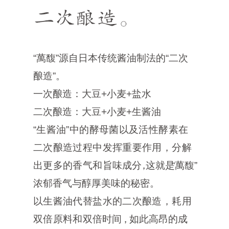
“萬馥”源自日本传统酱油制法的“二次
酿造”
。
一次酿造：大豆+小麦+盐水
二次酿造：大豆+小麦+生酱油
“生酱油”中的酵母菌以及活性酵素在
二次酿造
过程中发挥重要作用，分解
出更多的香气和旨味
成
分，
这就
是
“萬馥
浓郁香气与醇厚美味的秘密
。
以生酱油代替盐水的二次酿造，耗用
双倍原料和
双倍时
间，
如此高昂的成