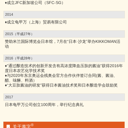
♦成立JFC新加坡公司（SFC-SG）
2014
♦成立龟甲万（上海）贸易有限公司
2015（平成27年）
赞助米兰国际博览会日本馆，7月在“日本·沙龙”举办KIKKOMAN活
动
2016（平成28年）
♦“通过酿造技术的创新开发含有高浓度降血压肽的酱油”获得2016年
度日本农艺化学技术奖
♦与2020年东京奥运会残奥会官方合作伙伴签订合同(酱、酱油、
醋、味醂、料酒）
♦“大豆肽酱油的研发"获得日本酱油技术奖和日本酿造学会鼓励奖
2017
日本龟甲万公司创立100周年，举行纪念典礼
®
关于萬字