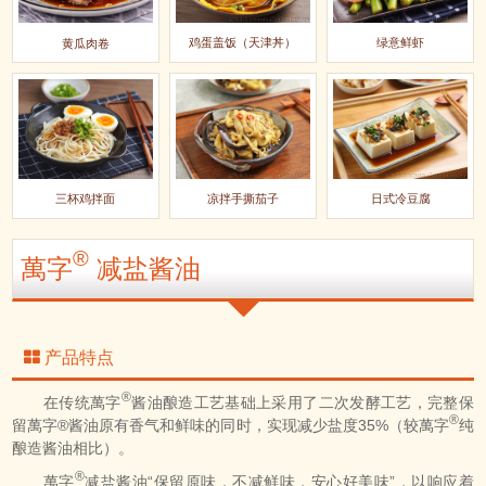
鸡蛋盖饭（天津丼）
绿意鲜虾
黄瓜肉卷
三杯鸡拌面
凉拌手撕茄子
日式冷豆腐
®
萬字
减盐酱油
产品特点
®
在传统萬字
酱油酿造工艺基础上采用了二次发酵工艺，完整保
®
留萬字®酱油原有香气和鲜味的同时，实现减少盐度35%（较萬字
纯
酿造酱油相比）。
®
萬字
减盐酱油“保留原味，不减鲜味，安心好美味”，以响应着