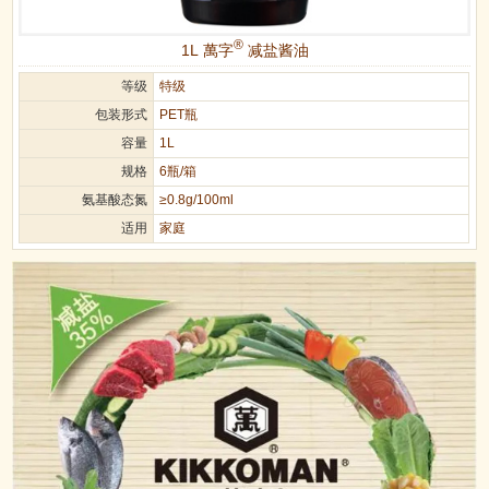
®
1L 萬字
减盐酱油
等级
特级
包装形式
PET瓶
容量
1L
规格
6瓶/箱
氨基酸态氮
≥0.8g/100ml
适用
家庭