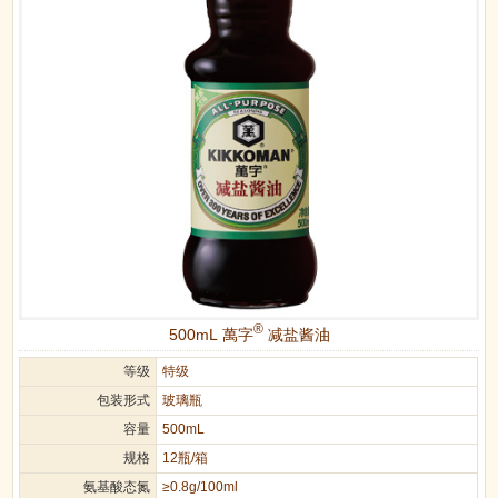
®
500mL 萬字
减盐酱油
等级
特级
包装形式
玻璃瓶
容量
500mL
规格
12瓶/箱
氨基酸态氮
≥0.8g/100ml