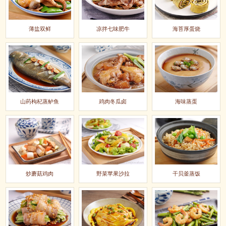
薄盐双鲜
凉拌七味肥牛
海苔厚蛋烧
山药枸杞蒸鲈鱼
鸡肉冬瓜卤
海味蒸蛋
炒蘑菇鸡肉
野菜苹果沙拉
干贝釜蒸饭