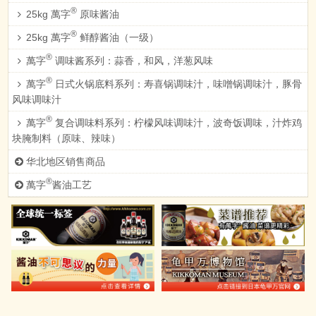
®
25kg 萬字
原味酱油
®
25kg 萬字
鲜醇酱油（一级）
®
萬字
调味酱系列：蒜香，和风，洋葱风味
®
萬字
日式火锅底料系列：寿喜锅调味汁，味噌锅调味汁，豚骨
风味调味汁
®
萬字
复合调味料系列：柠檬风味调味汁，波奇饭调味，汁炸鸡
块腌制料（原味、辣味）
华北地区销售商品
®
萬字
酱油工艺