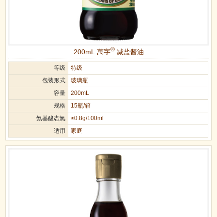
®
200mL 萬字
减盐酱油
等级
特级
包装形式
玻璃瓶
容量
200mL
规格
15瓶/箱
氨基酸态氮
≥0.8g/100ml
适用
家庭