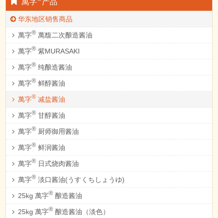
萬字
产品
华东地区销售商品
®
萬字
萬馥二次酿造酱油
®
萬字
紫MURASAKI
®
萬字
纯酿造酱油
®
萬字
鲜醇酱油
®
萬字
减盐酱油
®
萬字
甘醇酱油
®
萬字
厨师御用酱油
®
萬字
鲜润酱油
®
萬字
日式烧肉酱油
®
萬字
淡口酱油(うすくちしょうゆ)
®
25kg 萬字
酿造酱油
®
25kg 萬字
酿造酱油（淡色）