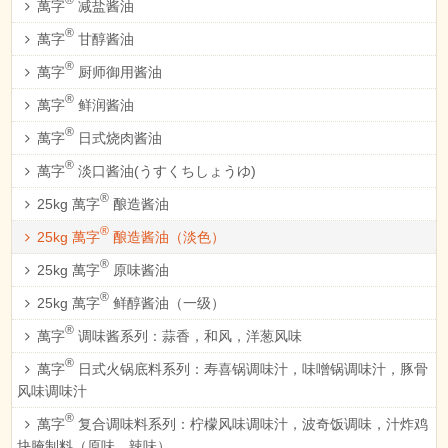
®
萬字
减盐酱油
®
萬字
甘醇酱油
®
萬字
厨师御用酱油
®
萬字
鲜润酱油
®
萬字
日式烧肉酱油
®
萬字
淡口酱油(うすくちしょうゆ)
®
25kg 萬字
酿造酱油
®
25kg 萬字
酿造酱油（淡色）
®
25kg 萬字
原味酱油
®
25kg 萬字
鲜醇酱油（一级）
®
萬字
调味酱系列：蒜香，和风，洋葱风味
®
萬字
日式火锅底料系列：寿喜锅调味汁，味噌锅调味汁，豚骨
风味调味汁
®
萬字
复合调味料系列：柠檬风味调味汁，波奇饭调味，汁炸鸡
块腌制料（原味、辣味）