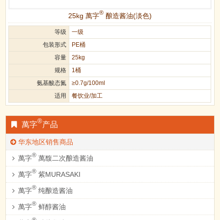
®
25kg 萬字
酿造酱油(淡色)
等级
一级
包装形式
PE桶
容量
25kg
规格
1桶
氨基酸态氮
≥0.7g/100ml
适用
餐饮业/加工
®
萬字
产品
华东地区销售商品
®
萬字
萬馥二次酿造酱油
®
萬字
紫MURASAKI
®
萬字
纯酿造酱油
®
萬字
鲜醇酱油