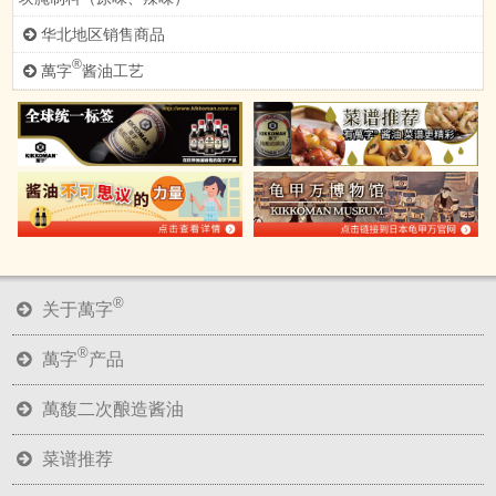
华北地区销售商品
®
萬字
酱油工艺
®
关于萬字
®
萬字
产品
萬馥二次酿造酱油
菜谱推荐