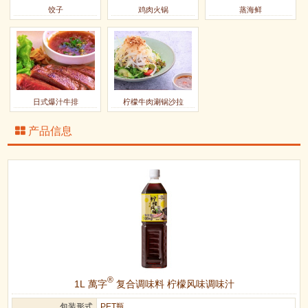
饺子
鸡肉火锅
蒸海鲜
日式爆汁牛排
柠檬牛肉涮锅沙拉
产品信息
®
1L 萬字
复合调味料 柠檬风味调味汁
包装形式
PET瓶