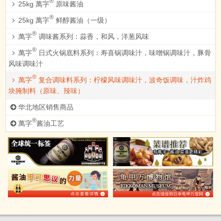
®
25kg 萬字
原味酱油
®
25kg 萬字
鲜醇酱油（一级）
®
萬字
调味酱系列：蒜香，和风，洋葱风味
®
萬字
日式火锅底料系列：寿喜锅调味汁，味噌锅调味汁，豚骨
风味调味汁
®
萬字
复合调味料系列：柠檬风味调味汁，波奇饭调味，汁炸鸡
块腌制料（原味、辣味）
华北地区销售商品
®
萬字
酱油工艺