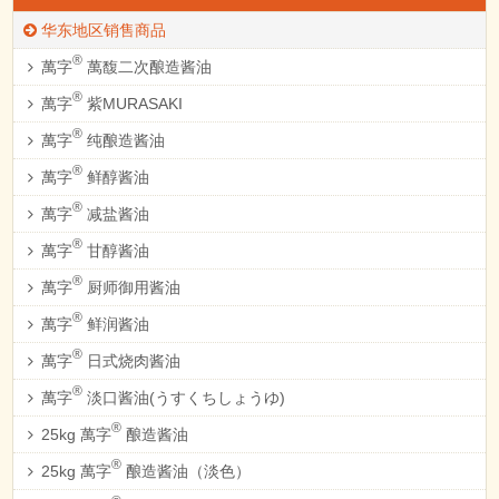
华东地区销售商品
®
萬字
萬馥二次酿造酱油
®
萬字
紫MURASAKI
®
萬字
纯酿造酱油
®
萬字
鲜醇酱油
®
萬字
减盐酱油
®
萬字
甘醇酱油
®
萬字
厨师御用酱油
®
萬字
鲜润酱油
®
萬字
日式烧肉酱油
®
萬字
淡口酱油(うすくちしょうゆ)
®
25kg 萬字
酿造酱油
®
25kg 萬字
酿造酱油（淡色）