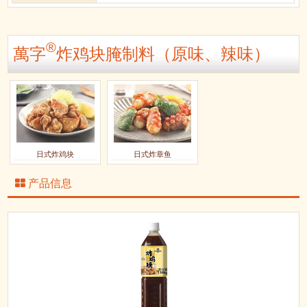
®
萬字
炸鸡块腌制料（原味、辣味）
日式炸鸡块
日式炸章鱼
产品信息