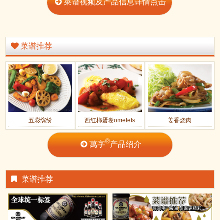
菜谱视频及产品信息详情点击
菜谱推荐
五彩缤纷
西红柿蛋卷omelets
姜香烧肉
®
萬字
产品绍介
菜谱推荐