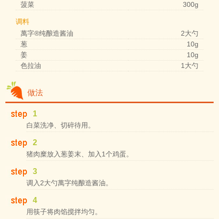
菠菜
300g
调料
萬字®纯酿造酱油
2大勺
葱
10g
姜
10g
色拉油
1大勺
做法
1
白菜洗净、切碎待用。
2
猪肉糜放入葱姜末、加入1个鸡蛋。
3
调入2大勺萬字纯酿造酱油。
4
用筷子将肉馅搅拌均匀。