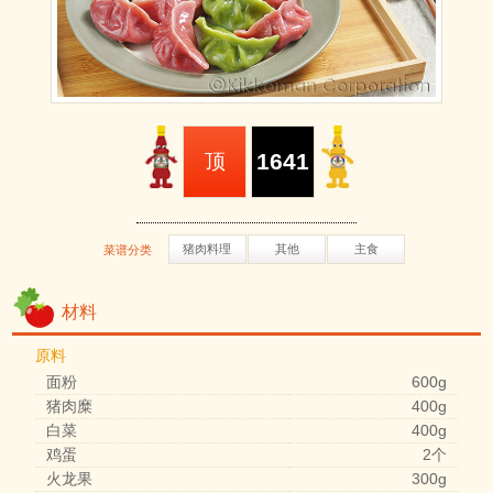
1641
顶
猪肉料理
其他
主食
菜谱分类
材料
原料
面粉
600g
猪肉糜
400g
白菜
400g
鸡蛋
2个
火龙果
300g