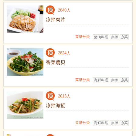
2840人
凉拌肉片
菜谱分类
猪肉料理
凉拌
凉菜
2824人
香菜扇贝
菜谱分类
海鲜料理
凉拌
凉菜
2613人
凉拌海蜇
菜谱分类
海鲜料理
凉拌
凉菜