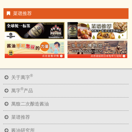
菜谱推荐
®
关于萬字
®
萬字
产品
萬馥二次酿造酱油
菜谱推荐
酱油研究所