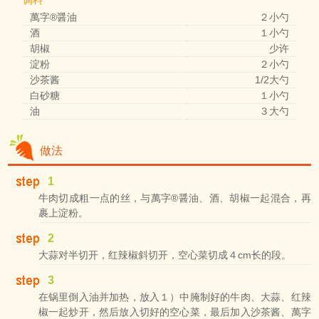
调料
萬字®醤油
２小勺
酒
１小勺
胡椒
少许
淀粉
２小勺
沙茶酱
1/2大勺
白砂糖
１小勺
油
３大勺
做法
1
牛肉切成粗一点的丝，与萬字®醤油、酒、胡椒一起混合，再
裹上淀粉。
2
大蒜对半切开，红辣椒斜切开，空心菜切成４cm长的段。
3
在锅里倒入油并加热，放入１）中腌制好的牛肉、大蒜、红辣
椒一起炒开，然后放入切好的空心菜，最后加入沙茶酱、萬字