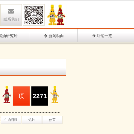
联系我们
酱油研究所
新闻动向
店铺一览
2271
顶
谱
牛肉料理
热炒
热菜
类