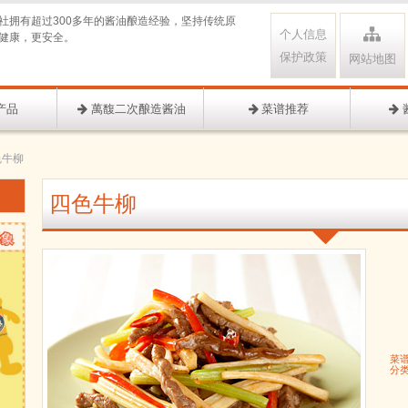
社拥有超过300多年的酱油酿造经验，坚持传统原
个人信息
健康，更安全。
保护政策
网站地图
产品
萬馥二次酿造酱油
菜谱推荐
色牛柳
四色牛柳
菜
分