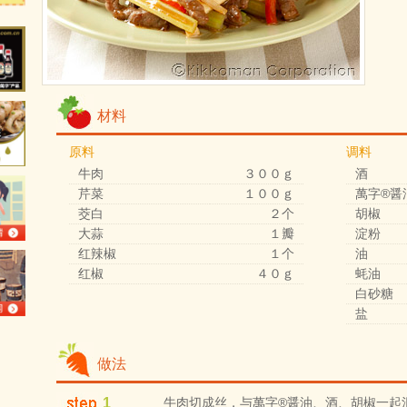
材料
原料
调料
牛肉
３００ｇ
酒
芹菜
１００ｇ
萬字®醤
茭白
２个
胡椒
大蒜
１瓣
淀粉
红辣椒
１个
油
红椒
４０ｇ
蚝油
白砂糖
盐
做法
1
牛肉切成丝，与萬字®醤油、酒、胡椒一起