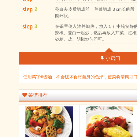
2
茭白去皮后切成丝，芹菜切成３cm长的段
圆环状。
3
在锅里倒入油并加热，放入１）中腌制好
辣椒、茭白一起炒，然后再放入芹菜、红椒
砂糖、盐、胡椒炒匀即可。
小窍门
使用萬字®酱油，不会破坏食材自身的色泽，使菜肴清爽可
菜谱推荐