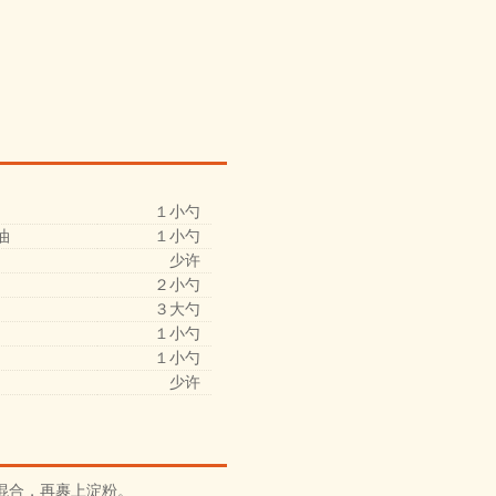
１小勺
油
１小勺
少许
２小勺
３大勺
１小勺
１小勺
少许
混合，再裹上淀粉。