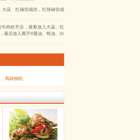
，大蒜、红椒切成丝，红辣椒切成
的牛肉炒开后，接着放入大蒜、红
，最后放入萬字®醤油、蚝油、白
口，风味独特。