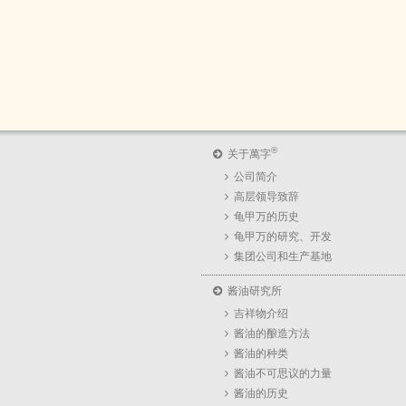
®
关于萬字
公司简介
高层领导致辞
龟甲万的历史
龟甲万的研究、开发
集团公司和生产基地
酱油研究所
吉祥物介绍
酱油的酿造方法
酱油的种类
酱油不可思议的力量
酱油的历史