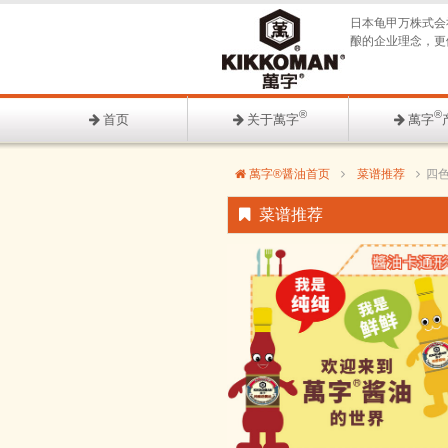
日本龟甲万株式会
酿的企业理念，更
®
®
首页
关于萬字
萬字
萬字®醤油首页
菜谱推荐
四
菜谱推荐