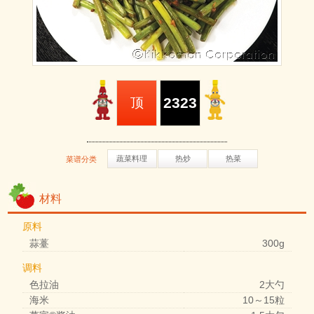
2323
顶
蔬菜料理
热炒
热菜
菜谱分类
材料
原料
蒜薹
300g
调料
色拉油
2大勺
海米
10～15粒