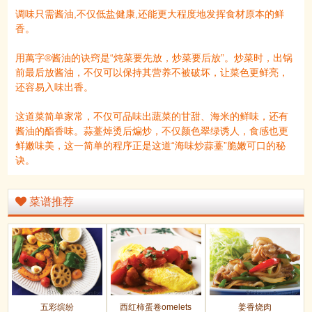
调味只需酱油,不仅低盐健康,还能更大程度地发挥食材原本的鲜
香。
用萬字®酱油的诀窍是“炖菜要先放，炒菜要后放”。炒菜时，出锅
前最后放酱油，不仅可以保持其营养不被破坏，让菜色更鲜亮，
还容易入味出香。
这道菜简单家常，不仅可品味出蔬菜的甘甜、海米的鲜味，还有
酱油的酯香味。蒜薹焯烫后煸炒，不仅颜色翠绿诱人，食感也更
鲜嫩味美，这一简单的程序正是这道“海味炒蒜薹”脆嫩可口的秘
诀。
菜谱推荐
五彩缤纷
西红柿蛋卷omelets
姜香烧肉