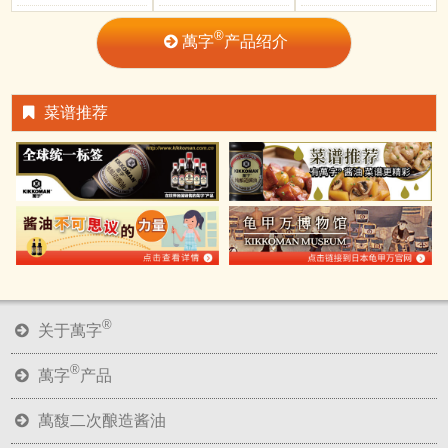
®
萬字
产品绍介
菜谱推荐
®
关于萬字
®
萬字
产品
萬馥二次酿造酱油