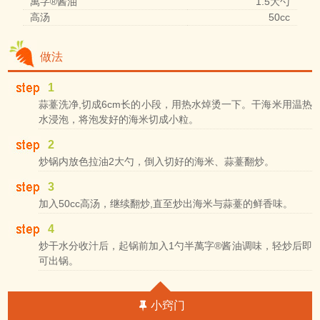
萬字®酱油
1.5大勺
高汤
50cc
做法
1
蒜薹洗净,切成6cm长的小段，用热水焯烫一下。干海米用温热
水浸泡，将泡发好的海米切成小粒。
2
炒锅内放色拉油2大勺，倒入切好的海米、蒜薹翻炒。
3
加入50cc高汤，继续翻炒,直至炒出海米与蒜薹的鲜香味。
4
炒干水分收汁后，起锅前加入1勺半萬字®酱油调味，轻炒后即
可出锅。
小窍门